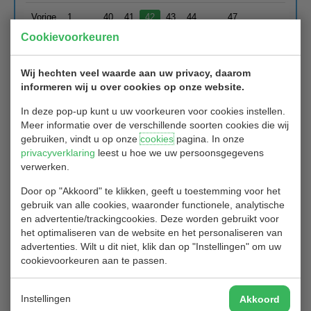
Vorige
1
…
40
41
42
43
44
…
47
Volgende
Cookievoorkeuren
Wij hechten veel waarde aan uw privacy, daarom
Après SKI PARTY bij HIT op 28 maart 2025
informeren wij u over cookies op onze website.
In deze pop-up kunt u uw voorkeuren voor cookies instellen.
Meer informatie over de verschillende soorten cookies die wij
gebruiken, vindt u op onze
cookies
pagina. In onze
privacyverklaring
leest u hoe we uw persoonsgegevens
verwerken.
Door op "Akkoord" te klikken, geeft u toestemming voor het
gebruik van alle cookies, waaronder functionele, analytische
en advertentie/trackingcookies. Deze worden gebruikt voor
het optimaliseren van de website en het personaliseren van
advertenties. Wilt u dit niet, klik dan op "Instellingen" om uw
cookievoorkeuren aan te passen.
Instellingen
Akkoord