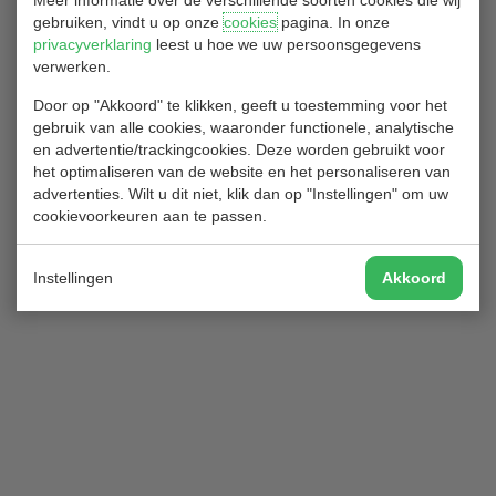
Meer informatie over de verschillende soorten cookies die wij
en zijn een eerste aanspreekpunt voor vragen met betrekking tot
gebruiken, vindt u op onze
cookies
pagina. In onze
het golfen, de club, de baan, de regels, de wedstrijden en alles
privacyverklaring
leest u hoe we uw persoonsgegevens
waar je maar wat over wilt weten.
verwerken.
Heb je vragen, aarzel dan niet maar benader ons per mail
Door op "Akkoord" te klikken, geeft u toestemming voor het
(secretariaat@golfclubhitland.nl) of bel met een van de
gebruik van alle cookies, waaronder functionele, analytische
commissie leden.
en advertentie/trackingcookies. Deze worden gebruikt voor
Heb je leuke input voor de leden, ook dan ben je welkom via het
het optimaliseren van de website en het personaliseren van
adres hierboven.
advertenties. Wilt u dit niet, klik dan op "Instellingen" om uw
cookievoorkeuren aan te passen.
Terug naar het commissies overzicht
Instellingen
Akkoord