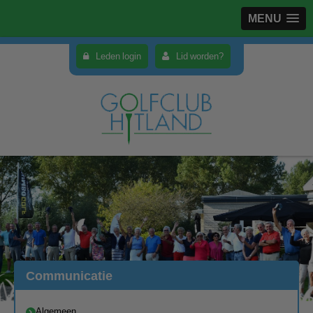
MENU
Leden login
Lid worden?
Communicatie
Algemeen