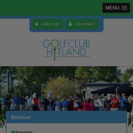
MENU
Leden login
Lid worden?
Bestuur
Algemeen