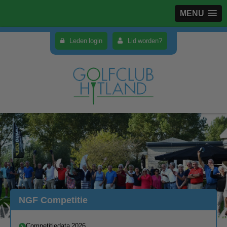
MENU
Leden login
Lid worden?
NGF Competitie
Competitiedata 2026