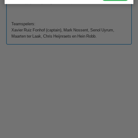
Teamspelers:
Xavier Ruiz Fonhof (captain), Mark Nossent, Senol Uyrum,
Maarten ter Laak, Chris Heijnraets en Hein Robb.