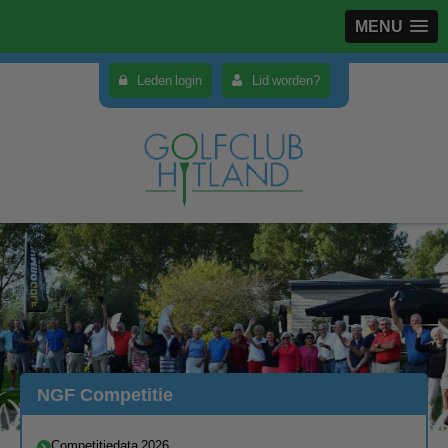
MENU
Leden login
Lid worden?
NGF Competitie
Competitiedata 2026