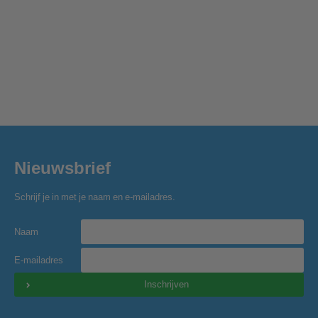
Nieuwsbrief
Schrijf je in met je naam en e-mailadres.
Naam
E-mailadres
Inschrijven