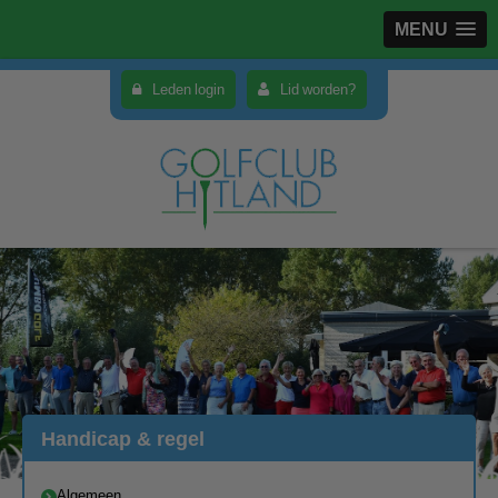
MENU
Leden login
Lid worden?
Handicap & regel
Algemeen