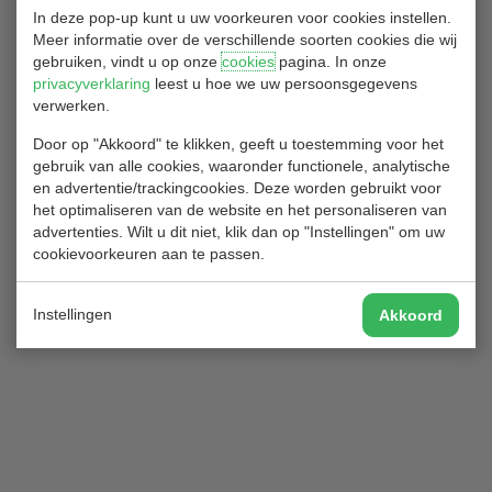
In deze pop-up kunt u uw voorkeuren voor cookies instellen.
Meer informatie over de verschillende soorten cookies die wij
Referee & Regelcommissaris
gebruiken, vindt u op onze
cookies
pagina. In onze
privacyverklaring
leest u hoe we uw persoonsgegevens
NGF Club-referees:
verwerken.
John Siteur
Maarten ter Laak
Door op "Akkoord" te klikken, geeft u toestemming voor het
Sjaak Verburg
gebruik van alle cookies, waaronder functionele, analytische
en advertentie/trackingcookies. Deze worden gebruikt voor
het optimaliseren van de website en het personaliseren van
Regel-commissarissen:
advertenties. Wilt u dit niet, klik dan op "Instellingen" om uw
Robert Okkerse
cookievoorkeuren aan te passen.
Mathieu Baltissen
Terug naar het commissies overzicht
Instellingen
Akkoord