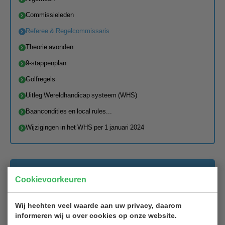
Commissieleden
Referee & Regelcommissaris
Theorie avonden
9-stappenplan
Golfregels
Uitleg Wereldhandicap systeem (WHS)
Baancondities en local rules...
Wijzigingen in het WHS per 1 januari 2024
Clubpagina
Cookievoorkeuren
Wachtwoord:
Wij hechten veel waarde aan uw privacy, daarom
informeren wij u over cookies op onze website.