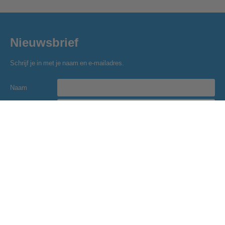
Nieuwsbrief
Schrijf je in met je naam en e-mailadres.
Naam
E-mailadres
Inschrijven
Golfclub Hitland
Blaardorpseweg 1
2911 BC Nieuwerkerk a/d IJssel