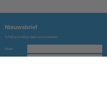
Nieuwsbrief
Schrijf je in met je naam en e-mailadres.
Naam
E-mailadres
Inschrijven
Golfclub Hitland
Blaardorpseweg 1