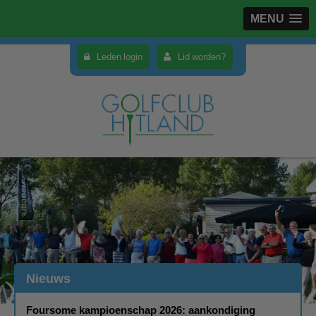
MENU
Leden login
Lid worden?
Nieuws
Foursome kampioenschap 2026: aankondiging