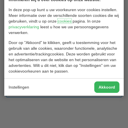
1
2
3
…
47
Volgende
In deze pop-up kunt u uw voorkeuren voor cookies instellen.
Meer informatie over de verschillende soorten cookies die wij
gebruiken, vindt u op onze
cookies
pagina. In onze
privacyverklaring
leest u hoe we uw persoonsgegevens
Overlijdensbericht Carol Schotting
verwerken.
Door op "Akkoord" te klikken, geeft u toestemming voor het
08/06/2024
gebruik van alle cookies, waaronder functionele, analytische
Donderdag 6 juni 2024 is ons lid Carol Schotting overleden.
en advertentie/trackingcookies. Deze worden gebruikt voor
het optimaliseren van de website en het personaliseren van
Wij wensen haar man en dierbaren heel veel sterkte toe in deze
advertenties. Wilt u dit niet, klik dan op "Instellingen" om uw
moeilijke tijd.
cookievoorkeuren aan te passen.
De rouwkaart met foto hangt op het publicatiebord in de gang naar
het restaurant. Om deze in te zien klik
HIER
.
Instellingen
Akkoord
Bestuur Golfclub Hitland