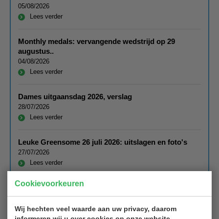
05/08/2026
Lees verder
Monthly medals: vervangende wedstrijd op 29
augustus..
04/08/2026
Lees verder
Dames uitgaansdag 2026, verslag
28/07/2026
Lees verder
Leuke Greensome 26 juli 2026: uitslagen en foto's
27/07/2026
Lees verder
Cookievoorkeuren
Foto van de maand juli 2026
16/07/2026
Wij hechten veel waarde aan uw privacy, daarom
Lees verder
informeren wij u over cookies op onze website.