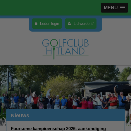
MENU
Leden login
Lid worden?
Nieuws
Foursome kampioenschap 2026: aankondiging