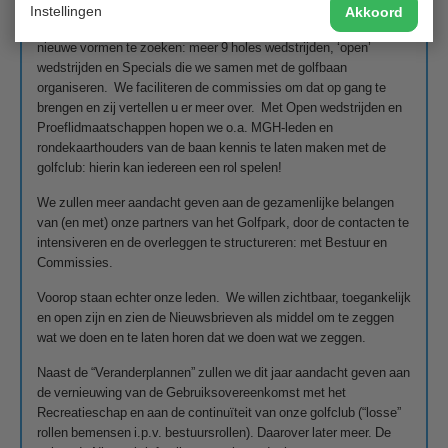
Instellingen
Akkoord
Er is al veel gedaan om de kalender aantrekkelijker te maken en
nieuwe vormen te zoeken: meer 9 holes wedstrijden, ‘open’
wedstrijden en Specials die we samen met de golfbaan
organiseren. We faciliteren de commissies om dat op gang te
brengen en zij vertellen u er meer over. Met Open wedstrijden en
Proeflidmaatschappen hopen we o.a. MGH-leden en
rondekaarthouders van de baan kennis te laten maken met de
golfclub: hierin kan iedereen een rol spelen!
We zullen meer aandacht geven aan de gezamenlijke belangen
van (en met) onze partners van het Golfpark, door de contacten te
intensiveren en de overleggen te structureren: met Bestuur en
Commissies.
Voorop staan echter onze leden. We willen zichtbaar, toegankelijk
en open zijn en zien de Nieuwsbrieven als middel om te zeggen
wat we doen en te laten horen dat we doen wat we zeggen.
Naast de “Veranderplannen” zullen we dit jaar aandacht geven aan
de vernieuwing van de Gebruiksovereenkomst met het
Recreatieschap en aan de continuïteit van onze golfclub (“losse”
rollen bemensen i.p.v. bestuursrollen). Daarover later meer. De