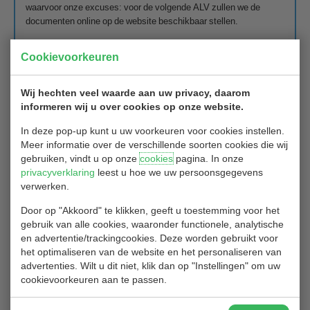
waarvoor onze excuses: voor de volgende ALV zullen we de
documenten online op de website beschikbaar stellen.
Cookievoorkeuren
Beleidsvoornemens 2020:
Het bestuur neemt actief deel in het
Transitieteam en in de Werkgroep Communicatie en Publicatie.
De agenda van het Transitieplan bevat de belangrijkste
Wij hechten veel waarde aan uw privacy, daarom
onderwerpen die voor onze Golfclub het beleid voor 2020 vormen.
informeren wij u over cookies op onze website.
Speerpunten voor het Bestuur zijn: Ledenbehoud en -werving, een
aantrekkelijke Wedstrijdkalender voor leden en het verbeteren van
In deze pop-up kunt u uw voorkeuren voor cookies instellen.
de Communicatie naar en met leden en partners van het golfpark.
Meer informatie over de verschillende soorten cookies die wij
gebruiken, vindt u op onze
cookies
pagina. In onze
Wij zetten ons in voor het aantrekken en begeleiden van nieuwe
privacyverklaring
leest u hoe we uw persoonsgegevens
leden (kennismakingsrondjes, ambassadeurschap vanuit de club
verwerken.
(ontvangst/begeleiding, proeflidmaatschap, iGolf) en het op
niveau houden van het aantal wedstrijden voor de golfclub
Door op "Akkoord" te klikken, geeft u toestemming voor het
(bijvoorbeeld via het bijkopen van wedstrijduren).
gebruik van alle cookies, waaronder functionele, analytische
We willen ook de Jeugd meer betrekken bij de wedstrijden en met
en advertentie/trackingcookies. Deze worden gebruikt voor
de Jeugd Commissie voor hen de samenwerking met andere
het optimaliseren van de website en het personaliseren van
golfclubs stimuleren, zodat we ook anderen jongeren met onze
advertenties. Wilt u dit niet, klik dan op "Instellingen" om uw
golfbaan laten kennismaken. Het aantrekken van meer
cookievoorkeuren aan te passen.
"middengroep (werkende) leden" en bijvoorbeeld studenten
behoeft nog verdere aandacht en uitwerking.