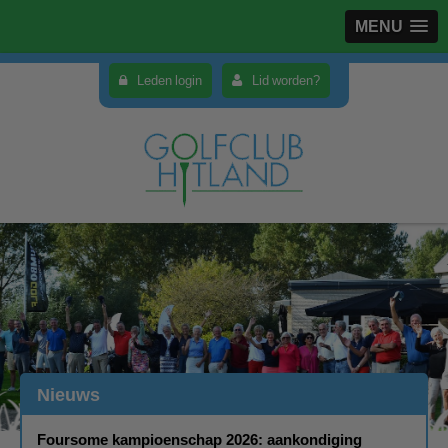
MENU
Leden login
Lid worden?
Nieuws
Foursome kampioenschap 2026: aankondiging