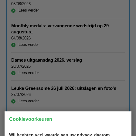
05/08/2026
Lees verder
Monthly medals: vervangende wedstrijd op 29
augustus..
04/08/2026
Lees verder
Dames uitgaansdag 2026, verslag
28/07/2026
Lees verder
Leuke Greensome 26 juli 2026: uitslagen en foto's
27/07/2026
Lees verder
Foto van de maand juli 2026
Cookievoorkeuren
16/07/2026
Lees verder
Wij hechten veel waarde aan uw privacy, daarom