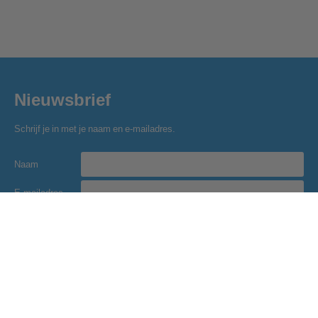
Nieuwsbrief
Schrijf je in met je naam en e-mailadres.
Naam
E-mailadres
Inschrijven
Golfclub Hitland