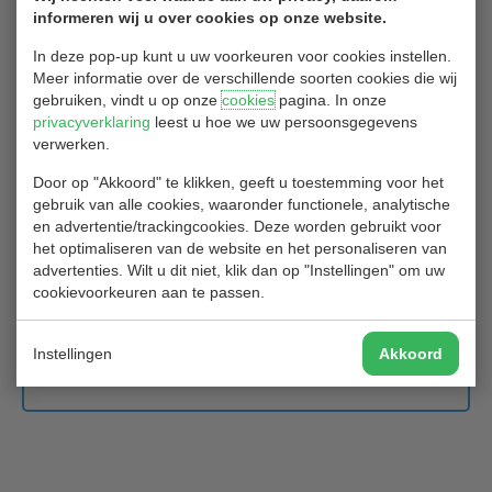
informeren wij u over cookies op onze website.
1
2
3
…
47
Volgende
In deze pop-up kunt u uw voorkeuren voor cookies instellen.
Meer informatie over de verschillende soorten cookies die wij
gebruiken, vindt u op onze
cookies
pagina. In onze
Vergeet niet de ALV a.s. dinsdag 18/3!
privacyverklaring
leest u hoe we uw persoonsgegevens
verwerken.
15/03/2025
Door op "Akkoord" te klikken, geeft u toestemming voor het
gebruik van alle cookies, waaronder functionele, analytische
Dinsdag 18 maart,
en advertentie/trackingcookies. Deze worden gebruikt voor
het optimaliseren van de website en het personaliseren van
20.00
advertenties. Wilt u dit niet, klik dan op "Instellingen" om uw
cookievoorkeuren aan te passen.
We hopen velen van u te mogen verwelkomen op dinsdag 18
maart 20.00 uur, Zwaluwzaal !
Instellingen
Akkoord
Het bestuur van Golfclub Hitland.