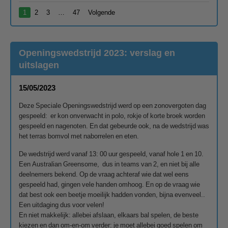
1
2
3
…
47
Volgende
Openingswedstrijd 2023: verslag en
uitslagen
15/05/2023
Deze Speciale Openingswedstrijd werd op een zonovergoten dag
gespeeld: er kon onverwacht in polo, rokje of korte broek worden
gespeeld en nagenoten. En dat gebeurde ook, na de wedstrijd was
het terras bomvol met naborrelen en eten.
De wedstrijd werd vanaf 13: 00 uur gespeeld, vanaf hole 1 en 10.
Een Australian Greensome, dus in teams van 2, en niet bij alle
deelnemers bekend. Op de vraag achteraf wie dat wel eens
gespeeld had, gingen vele handen omhoog. En op de vraag wie
dat best ook een beetje moeilijk hadden vonden, bijna evenveel..
Een uitdaging dus voor velen!
En niet makkelijk: allebei afslaan, elkaars bal spelen, de beste
kiezen en dan om-en-om verder: je moet allebei goed spelen om