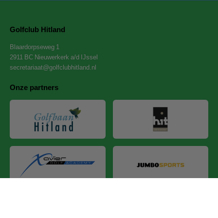
Golfclub Hitland
Blaardorpseweg 1
2911 BC Nieuwerkerk a/d IJssel
secretariaat@golfclubhitland.nl
Onze partners
Privacyverklaring
-
Cookies