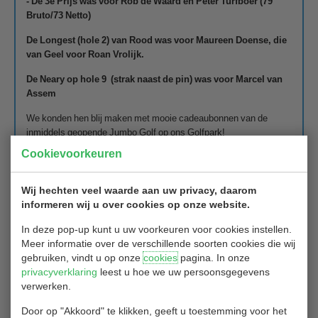
- De 3e Prijs was voor Rob de Waard en Peter Turfboer (79
Bruto/73 Netto)
De Longest (hole 2) van Rood was voor Maureen Doense, die
van Geel voor Roan Vrolijk.
De Neary op hole 9 (strak naast de pin) was voor Marcel van
Assem
We konden hen blij maken met mooie cadeaubonnen van de
inmiddels geopende Jumbo Golf op ons Golfpark!
Cookievoorkeuren
Mooie prestaties, mensen: van harte gefeliciteerd !!
Hieronder volgen de foto's van de winnaars.
Wij hechten veel waarde aan uw privacy, daarom
informeren wij u over cookies op onze website.
Groet van de Wedstrijdleiding Gofbaan/Golfclub Hitland.
In deze pop-up kunt u uw voorkeuren voor cookies instellen.
De Prijswinnaars:
Meer informatie over de verschillende soorten cookies die wij
gebruiken, vindt u op onze
cookies
pagina. In onze
privacyverklaring
leest u hoe we uw persoonsgegevens
verwerken.
Door op "Akkoord" te klikken, geeft u toestemming voor het