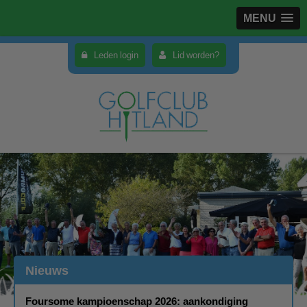
MENU
Leden login
Lid worden?
Nieuws
Foursome kampioenschap 2026: aankondiging