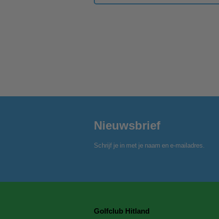
Nieuwsbrief
Schrijf je in met je naam en e-mailadres.
Golfclub Hitland