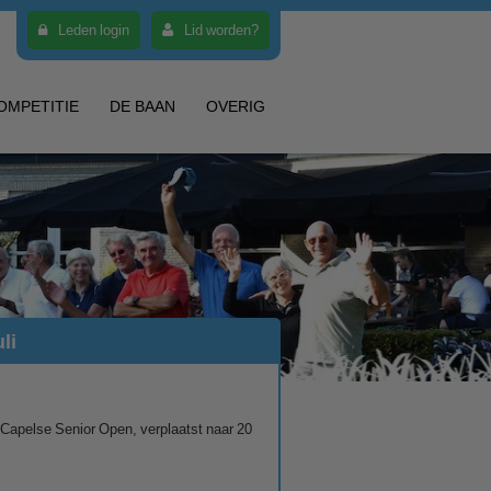
Leden login
Lid worden?
OMPETITIE
DE BAAN
OVERIG
li
t Capelse Senior Open, verplaatst naar 20