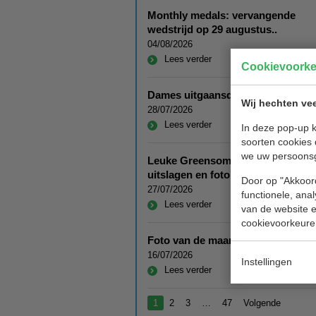
Monthly medals: vervangende
wedstrijd op 29 augustus..
04/08/2026
Lees verder
Cookievoork
Dames uitgaansdag 2026, verslag
Wij hechten vee
28/07/2026
Lees verder
In deze pop-up k
soorten cookies 
we uw persoons
Leuke Greensome 26 juli 2026:
uitslagen en foto's
Door op "Akkoord
27/07/2026
functionele, ana
Lees verder
van de website en
cookievoorkeure
Foto van de maand juli 2026
16/07/2026
Instellingen
Lees verder
1
2
3
…
47
Volgende