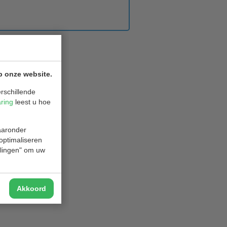
p onze website.
rschillende
aring
leest u hoe
waaronder
 optimaliseren
ellingen" om uw
Akkoord