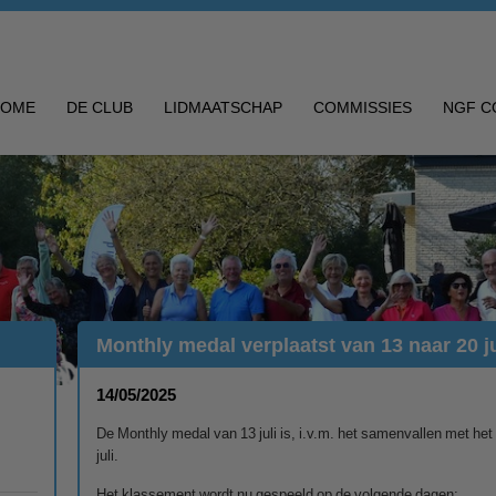
HOME
DE CLUB
LIDMAATSCHAP
COMMISSIES
NGF C
Monthly medal verplaatst van 13 naar 20 ju
14/05/2025
De Monthly medal van 13 juli is, i.v.m. het samenvallen met he
juli.
Het klassement wordt nu gespeeld op de volgende dagen: