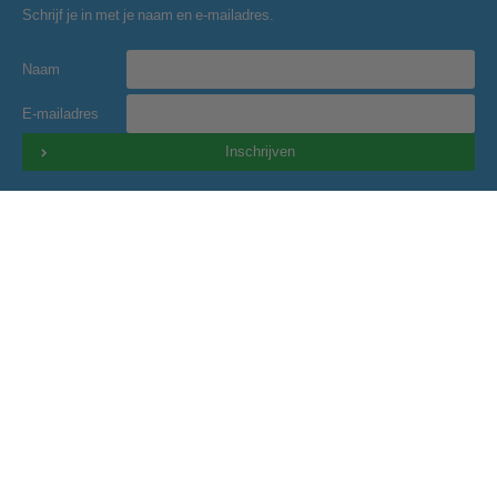
Schrijf je in met je naam en e-mailadres.
Naam
E-mailadres
Inschrijven
Golfclub Hitland
Blaardorpseweg 1
2911 BC Nieuwerkerk a/d IJssel
secretariaat@golfclubhitland.nl
Onze partners