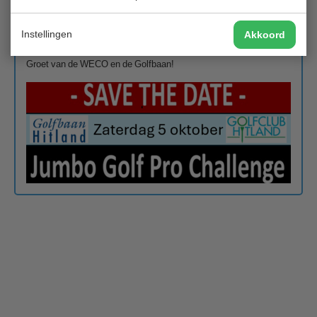
12:00 uur
Wees er t.z.t. op tijd bij, want de wedstrijd is altijd snel
Instellingen
Akkoord
volgeboekt!!
Groet van de WECO en de Golfbaan!