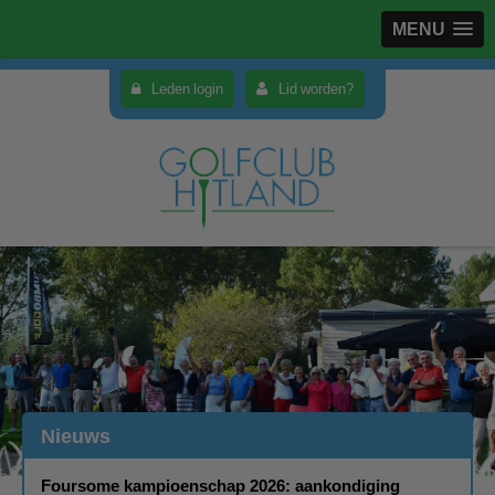
MENU
Leden login
Lid worden?
Nieuws
Foursome kampioenschap 2026: aankondiging