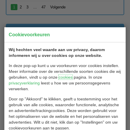
1
2
3
…
47
Volgende
Jumbo Pro Challenge 2024: save the date!
Cookievoorkeuren
11/08/2024
Wij hechten veel waarde aan uw privacy, daarom
De Pro Challenge zal dit jaar plaatsvinden op zaterdag 5
informeren wij u over cookies op onze website.
oktober: de super populaire Open Texas Scramble, waarin de
teams het opnemen tegen het Pro-team, dat versterkt wordt met
In deze pop-up kunt u uw voorkeuren voor cookies instellen.
de Clubkampioen Strokeplay 2024: Maarten ter Laak.
Meer informatie over de verschillende soorten cookies die wij
Een mooie battle, met veel terugkerende teams!
gebruiken, vindt u op onze
cookies
pagina. In onze
privacyverklaring
leest u hoe we uw persoonsgegevens
Noteer vast dat de inschrijving waarschijnlijk direct na de
verwerken.
golfweek zal starten.
Door op "Akkoord" te klikken, geeft u toestemming voor het
Als Special, dus als open wedstrijd, zal de
gebruik van alle cookies, waaronder functionele, analytische
inschrijving plaatsvinden via de website van de
en advertentie/trackingcookies. Deze worden gebruikt voor
Golfbaan.
het optimaliseren van de website en het personaliseren van
advertenties. Wilt u dit niet, klik dan op "Instellingen" om uw
De Inschrijving opent op woensdag 18 september
cookievoorkeuren aan te passen.