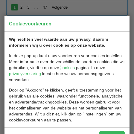
1
2
3
…
47
Volgende
Cookievoorkeuren
Jouw WHS handicap wordt 4 januari
zichtbaar
Wij hechten veel waarde aan uw privacy, daarom
informeren wij u over cookies op onze website.
17/12/2020
In deze pop-up kunt u uw voorkeuren voor cookies instellen.
Meer informatie over de verschillende soorten cookies die wij
Beste leden,
gebruiken, vindt u op onze
cookies
pagina. In onze
onze leverancier Intogolf is druk doende het WHS systeem te
privacyverklaring
leest u hoe we uw persoonsgegevens
integreren in onze software.
verwerken.
Vanaf 4 januari 2021 wordt de WHS handicap zichtbaar in de
Door op "Akkoord" te klikken, geeft u toestemming voor het
ledenomgeving en de webapp.
gebruik van alle cookies, waaronder functionele, analytische
We zijn reuze benieuwd met welke WHS handicap een ieder het
en advertentie/trackingcookies. Deze worden gebruikt voor
nieuwe jaar daadwerkelijk gaat beginnen! Was jouw
het optimaliseren van de website en het personaliseren van
verwachting correct of is het toch een verrassing?
advertenties. Wilt u dit niet, klik dan op "Instellingen" om uw
We weten het binnenkort. Uitgebreide informatie vind je door
HIER
cookievoorkeuren aan te passen.
te klikken.