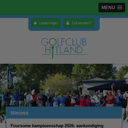
MENU
Leden login
Lid worden?
Nieuws
Foursome kampioenschap 2026: aankondiging