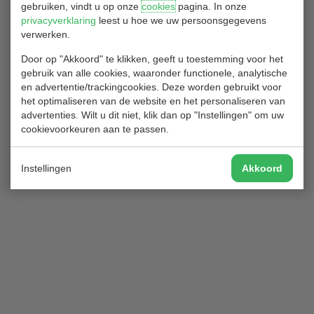
gebruiken, vindt u op onze
cookies
pagina. In onze
1
2
3
…
47
Volgende
privacyverklaring
leest u hoe we uw persoonsgegevens
verwerken.
Door op "Akkoord" te klikken, geeft u toestemming voor het
Haringwedstrijd 2022: verslag
gebruik van alle cookies, waaronder functionele, analytische
en advertentie/trackingcookies. Deze worden gebruikt voor
het optimaliseren van de website en het personaliseren van
20/06/2022
advertenties. Wilt u dit niet, klik dan op "Instellingen" om uw
cookievoorkeuren aan te passen.
Input Jannie
Instellingen
Akkoord