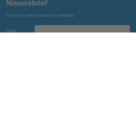
Nieuwsbrief
Schrijf je in met je naam en e-mailadres.
Naam
E-mailadres
Inschrijven
Golfclub Hitland
Blaardorpseweg 1
2911 BC Nieuwerkerk a/d IJssel
secretariaat@golfclubhitland.nl
Onze partners