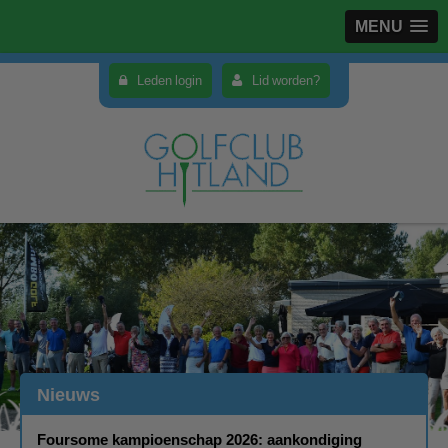
MENU
Leden login
Lid worden?
Nieuws
Foursome kampioenschap 2026: aankondiging