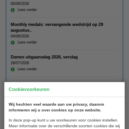
05/08/2026
Lees verder
Monthly medals: vervangende wedstrijd op 29
augustus..
04/08/2026
Lees verder
Dames uitgaansdag 2026, verslag
28/07/2026
Lees verder
Leuke Greensome 26 juli 2026: uitslagen en foto's
Cookievoorkeuren
27/07/2026
Lees verder
Wij hechten veel waarde aan uw privacy, daarom
informeren wij u over cookies op onze website.
Foto van de maand juli 2026
16/07/2026
In deze pop-up kunt u uw voorkeuren voor cookies instellen.
Lees verder
Meer informatie over de verschillende soorten cookies die wij