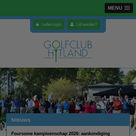
MENU
Leden login
Lid worden?
Nieuws
Foursome kampioenschap 2026: aankondiging