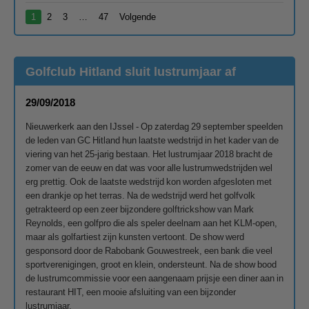
1
2
3
…
47
Volgende
Golfclub Hitland sluit lustrumjaar af
29/09/2018
Nieuwerkerk aan den IJssel - Op zaterdag 29 september speelden
de leden van GC Hitland hun laatste wedstrijd in het kader van de
viering van het 25-jarig bestaan. Het lustrumjaar 2018 bracht de
zomer van de eeuw en dat was voor alle lustrumwedstrijden wel
erg prettig. Ook de laatste wedstrijd kon worden afgesloten met
een drankje op het terras. Na de wedstrijd werd het golfvolk
getrakteerd op een zeer bijzondere golftrickshow van Mark
Reynolds, een golfpro die als speler deelnam aan het KLM-open,
maar als golfartiest zijn kunsten vertoont. De show werd
gesponsord door de Rabobank Gouwestreek, een bank die veel
sportverenigingen, groot en klein, ondersteunt. Na de show bood
de lustrumcommissie voor een aangenaam prijsje een diner aan in
restaurant HIT, een mooie afsluiting van een bijzonder
lustrumjaar.