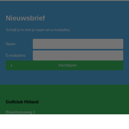
Nieuwsbrief
Schrijf je in met je naam en e-mailadres.
Naam
E-mailadres
Inschrijven
Golfclub Hitland
Blaardorpseweg 1
2911 BC Nieuwerkerk a/d IJssel
secretariaat@golfclubhitland.nl