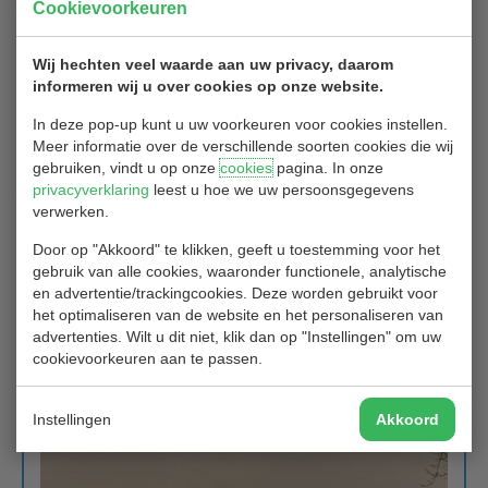
Cookievoorkeuren
Bedankt en gefeliciteerd Regina!
Drie Callaway Supersoft ballen worden binnenkort overhandigd
Wij hechten veel waarde aan uw privacy, daarom
aan de winnares.
informeren wij u over cookies op onze website.
Wil je ook kans maken om de prijs te winnen? Neem dan je
In deze pop-up kunt u uw voorkeuren voor cookies instellen.
camera of telefoon mee om een mooie en unieke foto te maken op
Meer informatie over de verschillende soorten cookies die wij
Golfbaan Hitland. En vergeet niet om de resolutie omhoog in te
gebruiken, vindt u op onze
cookies
pagina. In onze
stellen voor een nog mooiere foto. Bijdragen voor de maandelijkse
privacyverklaring
leest u hoe we uw persoonsgegevens
wedstrijd ontvangen wij graag voortaan
uiterlijk de 10e van de
verwerken.
maand
op secretariaat@golfclubhitland.nl
Door op "Akkoord" te klikken, geeft u toestemming voor het
Veel succes!
gebruik van alle cookies, waaronder functionele, analytische
en advertentie/trackingcookies. Deze worden gebruikt voor
Golfclub Hitland, Communicatie
het optimaliseren van de website en het personaliseren van
advertenties. Wilt u dit niet, klik dan op "Instellingen" om uw
cookievoorkeuren aan te passen.
Instellingen
Akkoord