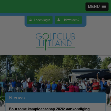
MENU
Leden login
Lid worden?
Nieuws
Foursome kampioenschap 2026: aankondiging