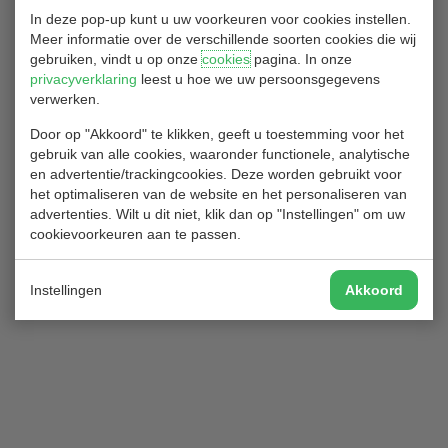
In deze pop-up kunt u uw voorkeuren voor cookies instellen.
Meer informatie over de verschillende soorten cookies die wij
1
2
3
…
48
Volgende
gebruiken, vindt u op onze
cookies
pagina. In onze
privacyverklaring
leest u hoe we uw persoonsgegevens
verwerken.
Enkele vrije plekken in Winter Eclectic 8
Door op "Akkoord" te klikken, geeft u toestemming voor het
gebruik van alle cookies, waaronder functionele, analytische
30/03/2021
en advertentie/trackingcookies. Deze worden gebruikt voor
het optimaliseren van de website en het personaliseren van
Jongstleden week zijn er door een paar afzeggingen enkele
advertenties. Wilt u dit niet, klik dan op "Instellingen" om uw
plekken vrijgekomen in de WECO Winter Eclectic 8 van a.s.
cookievoorkeuren aan te passen.
zaterdag. Wil je nog meedoen, bel dan even met de
wedstrijdleiding!
Groet vanuit de WECO.
Instellingen
Akkoord