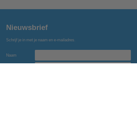
Nieuwsbrief
Schrijf je in met je naam en e-mailadres.
Naam
E-mailadres
Inschrijven
Golfclub Hitland
Blaardorpseweg 1
2911 BC Nieuwerkerk a/d IJssel