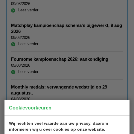
09/08/2026
Lees verder
Matchplay kampioenchap schema's bijgewerkt, 9 aug
2026
09/08/2026
Lees verder
Foursome kampioenschap 2026: aankondiging
05/08/2026
Lees verder
Monthly medals: vervangende wedstrijd op 29
augustus..
04/08/2026
Lees verder
Cookievoorkeuren
Dames uitgaansdag 2026, verslag
Wij hechten veel waarde aan uw privacy, daarom
28/07/2026
informeren wij u over cookies op onze website.
Lees verder