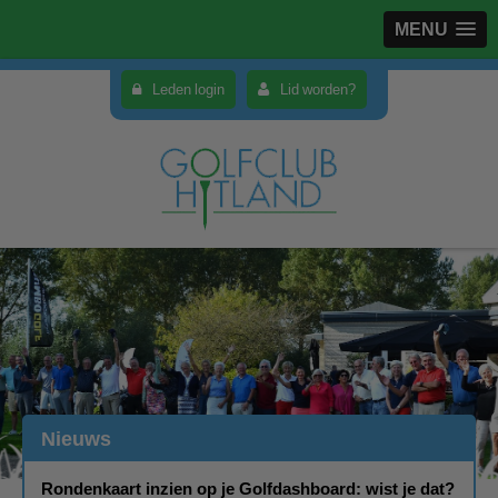
MENU
Leden login
Lid worden?
Nieuws
Rondenkaart inzien op je Golfdashboard: wist je dat?