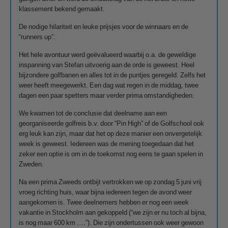
klassement bekend gemaakt.
De nodige hilariteit en leuke prijsjes voor de winnaars en de
“runners up”.
Het hele avontuur werd geëvalueerd waarbij o.a. de geweldige
inspanning van Stefan uitvoerig aan de orde is geweest. Heel
bijzondere golfbanen en alles tot in de puntjes geregeld. Zelfs het
weer heeft meegewerkt. Een dag wat regen in de middag, twee
dagen een paar spetters maar verder prima omstandigheden.
We kwamen tot de conclusie dat deelname aan een
georganiseerde golfreis b.v. door “Pin High” of de Golfschool ook
erg leuk kan zijn, maar dat het op deze manier een onvergetelijk
week is geweest. Iedereen was de mening toegedaan dat het
zeker een optie is om in de toekomst nog eens te gaan spelen in
Zweden.
Na een prima Zweeds ontbijt vertrokken we op zondag 5 juni vrij
vroeg richting huis, waar bijna iedereen tegen de avond weer
aangekomen is. Twee deelnemers hebben er nog een week
vakantie in Stockholm aan gekoppeld (“we zijn er nu toch al bijna,
is nog maar 600 km ….”). Die zijn ondertussen ook weer gewoon