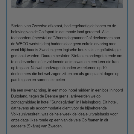
Stefan, van Zweedse afkomst, had regelmatig de banen en de
beleving van de Golfsport in dat mooie land geroemd. Alle
toehoorders (meestal de “Woensdagmannen” of deelnemers aan
de WECO-wedstrijden) hadden daar geen enkele ervaring mee
want blijkbaar is Zweden geen logische keuze als er golfuitstapjes
gemaakt worden. Daarom besloten Stefan en ondergetekende om
te onderzoeken of er voldoende animo was om een keer die kant
op te gaan. Na wat rondvragen konden we rekenen op 10
deelnemers die het wel zagen zitten om als groep acht dagen op
pad te gaan en samen te spelen.
Na een overnachting, in een mooi hotel midden in een bos in noord
Duitsland, tegen de Deense grens, arriveerden we op
zondagmiddag in hotel “Sundsgården” in Helsingborg. Dit hotel,
dat tevens als accommodatie dient voor de bijbehorende
Volksuniversiteit, was de hele week de ideale uitvalsbasis voor
onze dagelijkse ronde op een van de vele Golfbanen in dit
gedeelte (Skåne) van Zweden.