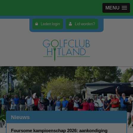
MENU
Leden login
Lid worden?
Nieuws
Foursome kampioenschap 2026: aankondiging