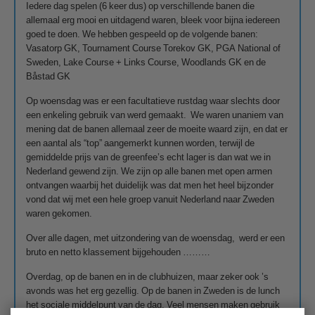
Iedere dag spelen (6 keer dus) op verschillende banen die
allemaal erg mooi en uitdagend waren, bleek voor bijna iedereen
goed te doen. We hebben gespeeld op de volgende banen:
Vasatorp GK, Tournament Course Torekov GK, PGA National of
Sweden, Lake Course + Links Course, Woodlands GK en de
Båstad GK
Op woensdag was er een facultatieve rustdag waar slechts door
een enkeling gebruik van werd gemaakt. We waren unaniem van
mening dat de banen allemaal zeer de moeite waard zijn, en dat er
een aantal als “top” aangemerkt kunnen worden, terwijl de
gemiddelde prijs van de greenfee’s echt lager is dan wat we in
Nederland gewend zijn. We zijn op alle banen met open armen
ontvangen waarbij het duidelijk was dat men het heel bijzonder
vond dat wij met een hele groep vanuit Nederland naar Zweden
waren gekomen.
Over alle dagen, met uitzondering van de woensdag, werd er een
bruto en netto klassement bijgehouden ………
Overdag, op de banen en in de clubhuizen, maar zeker ook ’s
avonds was het erg gezellig. Op de banen in Zweden is de lunch
het sociale middelpunt van de dag. Veel mensen maken gebruik