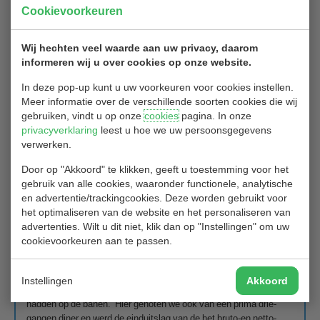
van de lunch en daarom is het ‘s avonds meestal vrij rustig. Soms
Cookievoorkeuren
bleven we dineren in een clubhuis, maar we zijn ook gaan eten in
restaurants in Helsingborg die Stefan voor ons geselecteerd had.
Wij hechten veel waarde aan uw privacy, daarom
We hebben vastgesteld dat het eten en drinken zeker kan tippen
informeren wij u over cookies op onze website.
aan wat we gewend zijn in Nederland en dat ook de prijzen
vergelijkbaar zijn. Alleen als je een wijntje bij het eten drinkt ben je
In deze pop-up kunt u uw voorkeuren voor cookies instellen.
wat duurder uit.
Meer informatie over de verschillende soorten cookies die wij
gebruiken, vindt u op onze
cookies
pagina. In onze
In ons hotel hadden we de gelegenheid om als groep bij elkaar te
privacyverklaring
leest u hoe we uw persoonsgegevens
zitten om ervaringen en sterke verhalen te delen en ondertussen
verwerken.
van hapjes en drankjes te genieten waarin we zelf konden
voorzien.
Door op "Akkoord" te klikken, geeft u toestemming voor het
gebruik van alle cookies, waaronder functionele, analytische
De laatste speeldag, zaterdag 4 juni, was echt het hoogtepunt van
en advertentie/trackingcookies. Deze worden gebruikt voor
de week.
het optimaliseren van de website en het personaliseren van
advertenties. Wilt u dit niet, klik dan op "Instellingen" om uw
We speelden we op de geweldige “Links Course” van de ‘PGA
cookievoorkeuren aan te passen.
Sweden National’ in de buurt van Malmö, waar we op woensdag
de “Lakes Course” al gespeeld hadden. Bovendien hadden we
daar een overnachting in de Golf Lodge, op de baan. Geweldig
Instellingen
Akkoord
hotel met slechts 16 grote kamers die aan alle kanten uitzicht
hadden op de banen. Hier genoten we ook van een prima drie-
gangen diner en werd de einduitslag van de het bruto-en netto-