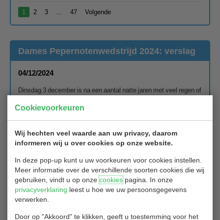
1
2
3
…
47
Volgende
Dames Pepernotenwedstrijd 2024: verslag
04/12/2024
Dinsdag 3 december is na een aantal natte jaren met veel regen of
een gesloten baan, weer eens de jaarlijkse Pepernotenwedstrijd
Cookievoorkeuren
gespeeld, wel met een waterig zonnetje en af en toe een buitje.
Een 9-holes wedstrijd met geen enkele pepernoot, maar wel na de
wedstrijd een heerlijke goed gevulde erwten- of bruine bonensoep
Wij hechten veel waarde aan uw privacy, daarom
van Hit. De Sint verblijdde de beste speelster, Joke van de
informeren wij u over cookies op onze website.
Wetering (21 stb punten) met een grote luxe chocoladeletter en
een prachtig lang gedicht. Ook de damescommissie werd door
In deze pop-up kunt u uw voorkeuren voor cookies instellen.
Sint niet vergeten, de leden werden verrast met een engelen
Meer informatie over de verschillende soorten cookies die wij
kaars. De stemming zat er weer goed in.
gebruiken, vindt u op onze
cookies
pagina. In onze
privacyverklaring
leest u hoe we uw persoonsgegevens
De Damescommissie
verwerken.
Door op "Akkoord" te klikken, geeft u toestemming voor het