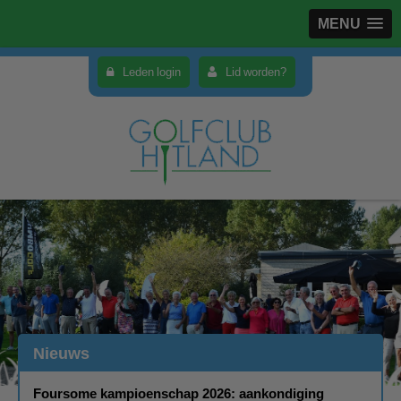
MENU
Leden login
Lid worden?
Nieuws
Foursome kampioenschap 2026: aankondiging