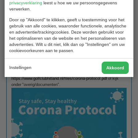
privacyverklaring
leest u hoe we uw persoonsgegevens
deelnemers aan wedstrijden het protocol te lezen!
verwerken.
We vinden het van groot belang dat we de afspraken volgens
Door op "Akkoord" te klikken, geeft u toestemming voor het
het protocol in acht nemen, teneinde op een verantwoorde
gebruik van alle cookies, waaronder functionele, analytische
manier samen te golfen.
en advertentie/trackingcookies. Deze worden gebruikt voor
De wedstrijdleiders vervullen een coördinerende rol om de
het optimaliseren van de website en het personaliseren van
afspraken in goede banen te leiden. Zij zullen dus ook spelers
advertenties. Wilt u dit niet, klik dan op "Instellingen" om uw
stimuleren en aanspreken om het protocol te volgen.
cookievoorkeuren aan te passen.
Indien nodig zal het bestuur van de golfclub actie nemen als het
protocol niet voldoende wordt nageleefd.
Instellingen
Akkoord
Het Corona protocol is te vinden via de link:
https://www.golfclubhitland.nl/files/corona-protocol.pdf
of kijk
onder "overig/documenten".