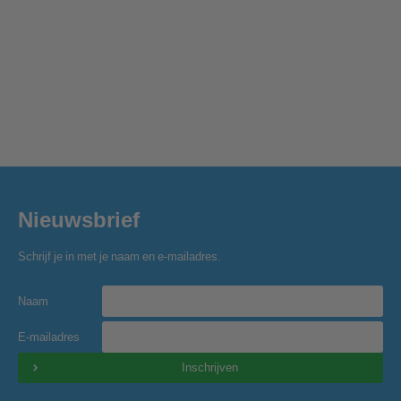
Nieuwsbrief
Schrijf je in met je naam en e-mailadres.
Naam
E-mailadres
Inschrijven