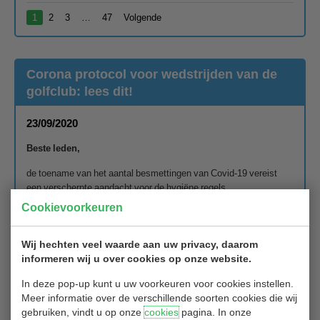
1
2
3
…
47
Volgende
Corona protocol voor wedstrijden van de
golfclub: lees dit!
23/09/2020
Beste leden,
de toename van het aantal besmettingen van Covid-19 vereist
een verscherpte aandacht voor de hygiëne regels.
Cookievoorkeuren
Golfclub Hitland heeft voor het spelen van wedstrijden in
2020 een Corona protocol opgesteld.
Dit protocol geeft de specifieke maatregelen voor de golfclub, als
Wij hechten veel waarde aan uw privacy, daarom
aanvulling op de overkoepelende maatregelen van de partners op
informeren wij u over cookies op onze website.
golfpark Hitland (m.n. golfbaan en restaurant).
In deze pop-up kunt u uw voorkeuren voor cookies instellen.
Het protocol beschrijft de door commissies te
Meer informatie over de verschillende soorten cookies die wij
nemen maatregelen. Deze maatregelen dienen ook door de
gebruiken, vindt u op onze
cookies
pagina. In onze
spelers te worden gerespecteerd: wij vragen dus ook de