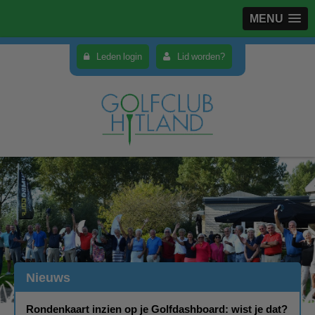
MENU
Leden login
Lid worden?
Nieuws
Rondenkaart inzien op je Golfdashboard: wist je dat?