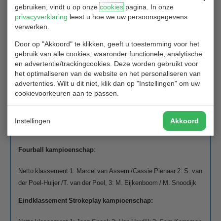
gebruiken, vindt u op onze
cookies
pagina. In onze
privacyverklaring
leest u hoe we uw persoonsgegevens
verwerken.
Door op "Akkoord" te klikken, geeft u toestemming voor het
gebruik van alle cookies, waaronder functionele, analytische
en advertentie/trackingcookies. Deze worden gebruikt voor
Dit waren ze:
het optimaliseren van de website en het personaliseren van
advertenties. Wilt u dit niet, klik dan op "Instellingen" om uw
Eindklassement Wintereclectic 2020-2021
:
cookievoorkeuren aan te passen.
Netto klassement: 1: Stefan Westerling 2. Theo Berkhout 3.
Marcel Buurman
Instellingen
Akkoord
Bruto klassement: 1: Marcel Buurman
Fourball kampioenschap
:
Netto klassement 1: Marcel van Assem /Cassie Pienaar 2: S. van
der Poel-Huijer /T. van der Poel, 3: M. Eijkenboom / M. Snoodijk
Eindklassement Strokeplay kampioenschap: