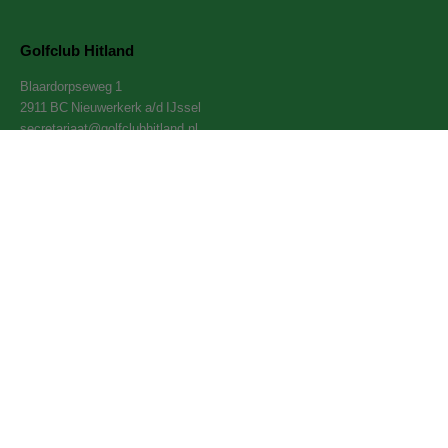
Golfclub Hitland
Blaardorpseweg 1
2911 BC Nieuwerkerk a/d IJssel
secretariaat@golfclubhitland.nl
Onze partners
Privacyverklaring
-
Cookies