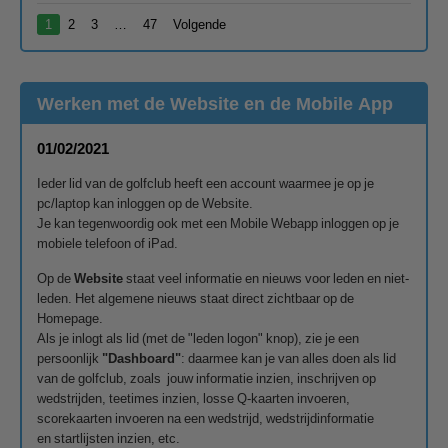
1
2
3
…
47
Volgende
Werken met de Website en de Mobile App
01/02/2021
Ieder lid van de golfclub heeft een account waarmee je op je
pc/laptop kan inloggen op de Website.
Je kan tegenwoordig ook met een Mobile Webapp inloggen op je
mobiele telefoon of iPad.
Op de
Website
staat veel informatie en nieuws voor leden en niet-
leden. Het algemene nieuws staat direct zichtbaar op de
Homepage.
Als je inlogt als lid (met de "leden logon" knop), zie je een
persoonlijk
"Dashboard"
: daarmee kan je van alles doen als lid
van de golfclub, zoals jouw informatie inzien, inschrijven op
wedstrijden, teetimes inzien, losse Q-kaarten invoeren,
scorekaarten invoeren na een wedstrijd, wedstrijdinformatie
en startlijsten inzien, etc.