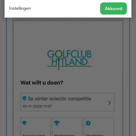
Instellingen
Akkoord
.. of met de WebApp op je mobiel: