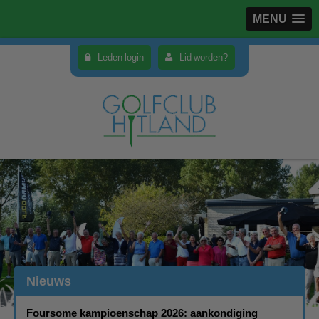
MENU
Leden login
Lid worden?
Nieuws
Foursome kampioenschap 2026: aankondiging