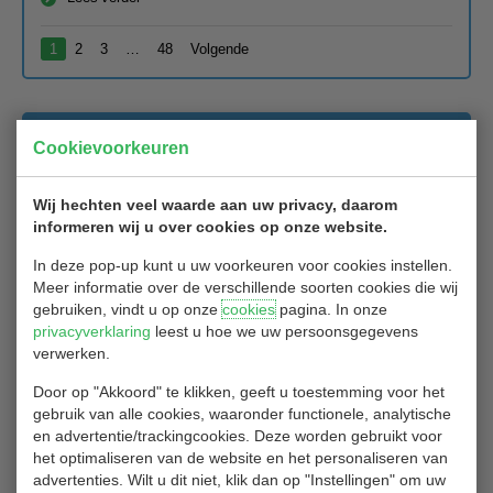
1
2
3
…
48
Volgende
Voedselbank Capelle blij met cheque
Cookievoorkeuren
Family and Friends 2025
Wij hechten veel waarde aan uw privacy, daarom
23/07/2025
informeren wij u over cookies op onze website.
Voor alweer het 5de jaar konden we weer een mooie cheque
In deze pop-up kunt u uw voorkeuren voor cookies instellen.
wegbrengen, met de som van donaties van golfbaan, golfclub, en
Meer informatie over de verschillende soorten cookies die wij
vooral: alle spelers!
gebruiken, vindt u op onze
cookies
pagina. In onze
privacyverklaring
leest u hoe we uw persoonsgegevens
Namens Kassem iedereen weer enorm bedankt: Voedselbank
verwerken.
Capelle doet hier weer prachtig werk mee!
Door op "Akkoord" te klikken, geeft u toestemming voor het
Groet vanuit de Weco en Events!
gebruik van alle cookies, waaronder functionele, analytische
en advertentie/trackingcookies. Deze worden gebruikt voor
het optimaliseren van de website en het personaliseren van
advertenties. Wilt u dit niet, klik dan op "Instellingen" om uw