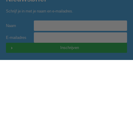
Schrijf je in met je naam en e-mailadres.
Naam
E-mailadres
Inschrijven
Golfclub Hitland
Blaardorpseweg 1
2911 BC Nieuwerkerk a/d IJssel
secretariaat@golfclubhitland.nl
Onze partners