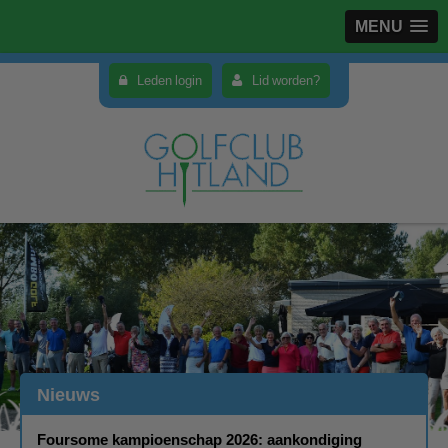
MENU
Leden login
Lid worden?
Nieuws
Foursome kampioenschap 2026: aankondiging