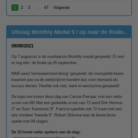
1
2
3
…
47
Volgende
Uitslag Monthly Medal 5 / op naar de finale..
09/08/2021
Op 7 augustus is de voorlaatste Monthly medal gespeeld. Er rest
er nog één: de finale op 26 september..
MM5 werd ‘ternauwernood droog” gespeeld: de voorspelde buien
kwamen pas na de wedstrijd en konden dus voor niemand als
excuus dienen. Hoefde ook niet, want er werd prima gespeeld!
De topscore kwam deze dag van Cassie Pienaar, met een netto
score van 66! Met een gedeelde score van 72 werd Dirk Hermus
e
e
2
en Sam Karreman 3
. Patricia speelde ook 72 maar met een
iets mindere “tweede 9”. Robert Okkerse was de beste bruto
speler met 84 slagen.
De 10 beste netto spelers van de dag: