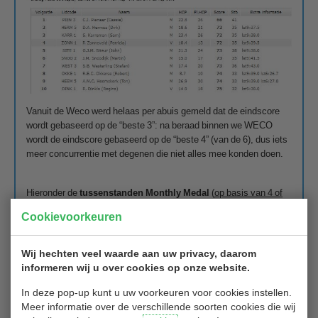
Vanuit de Weco werd helaas per abuis gemeld dat de eindscore
wordt gebaseerd op de “beste 3”: na beraad binnen we WECO
wordt de eindscore gebaseerd op de “beste 4” (van de 6), dus iets
meer concurrentie met degenen die niet alles mee konden doen.
Hieronder de
tussenstanden Monthly Medal
(
op basis van 4 of
meer gespeelde wedstrijden
)
Cookievoorkeuren
Netto:
Wij hechten veel waarde aan uw privacy, daarom
informeren wij u over cookies op onze website.
In deze pop-up kunt u uw voorkeuren voor cookies instellen.
Meer informatie over de verschillende soorten cookies die wij