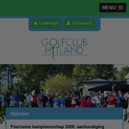
MENU
Leden login
Lid worden?
Nieuws
Foursome kampioenschap 2026: aankondiging