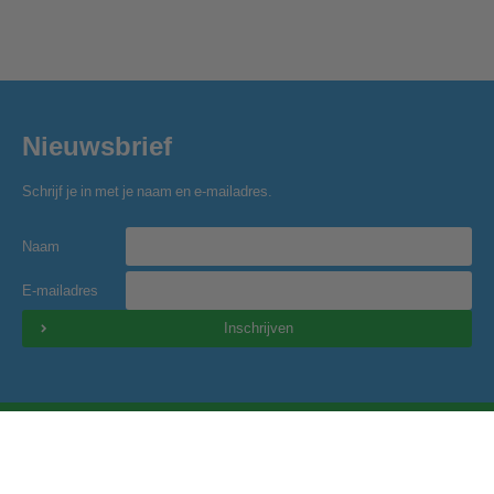
Nieuwsbrief
Schrijf je in met je naam en e-mailadres.
Naam
E-mailadres
Inschrijven
Golfclub Hitland