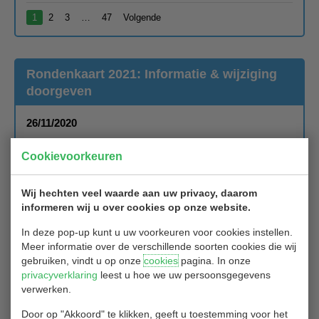
1
2
3
…
47
Volgende
Rondenkaart 2021: Informatie & wijziging
doorgeven
26/11/2020
Beste leden van golfclub Hitland
Cookievoorkeuren
Ben je lid van golfclub Hitland en wil je een andere rondenkaart in
2021? Geef je wijziging door vóór 20 december.
Wij hechten veel waarde aan uw privacy, daarom
Dit kan via het online formulier, welke je in de e-mail hebt
informeren wij u over cookies op onze website.
ontvangen.
In deze pop-up kunt u uw voorkeuren voor cookies instellen.
Deze berichtgeving is ook opgenomen in de Nieuwsbrief eind
Meer informatie over de verschillende soorten cookies die wij
oktober van de golfbaan. Krijg je die nog niet, schrijf je dan
gebruiken, vindt u op onze
cookies
pagina. In onze
eventueel in op de website van de golfbaan.
privacyverklaring
leest u hoe we uw persoonsgegevens
Veel berichtgeving loopt ook bij hen via de nieuwsbrieven.
verwerken.
Met vriendelijke groet vanuit de Golfbaan,
Door op "Akkoord" te klikken, geeft u toestemming voor het