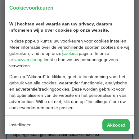
Cookievoorkeuren
1
2
3
…
48
Volgende
Wij hechten veel waarde aan uw privacy, daarom
informeren wij u over cookies op onze website.
Nieuws van de baan: SUNday FUNday 4/8
In deze pop-up kunt u uw voorkeuren voor cookies instellen.
Meer informatie over de verschillende soorten cookies die wij
11/07/2024
gebruiken, vindt u op onze
cookies
pagina. In onze
privacyverklaring
leest u hoe we uw persoonsgegevens
Sunday FUNday 4 augustus ! Kom jij ook!?
verwerken.
Elke eerste zondag van de maand verzorgt Golfbaan Hitland
Door op "Akkoord" te klikken, geeft u toestemming voor het
samen met de Golfacademy, Golfclub Hitland en HIT Eten &
gebruik van alle cookies, waaronder functionele, analytische
Drinken een supergezellige open dag!
en advertentie/trackingcookies. Deze worden gebruikt voor
We verzorgen dan gratis proeflessen, live muziek en er is van
het optimaliseren van de website en het personaliseren van
alles te doen voor kids! Voor golfers bieden we zelfs een nanny-
advertenties. Wilt u dit niet, klik dan op "Instellingen" om uw
service aan! Zo kun jij met jouw gezelschap zorgeloos een ronde
cookievoorkeuren aan te passen.
lopen en hebben de kids ook een toptijd! Zet deze datum dus
alvast in je agenda of reserveer gelijk een proefles!
Instellingen
Akkoord
Proefles boeken:
https://golfstart.golf.nl/activiteit-detail?id=524463