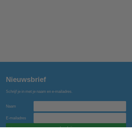
Nieuwsbrief
Schrijf je in met je naam en e-mailadres.
Naam
E-mailadres
Inschrijven