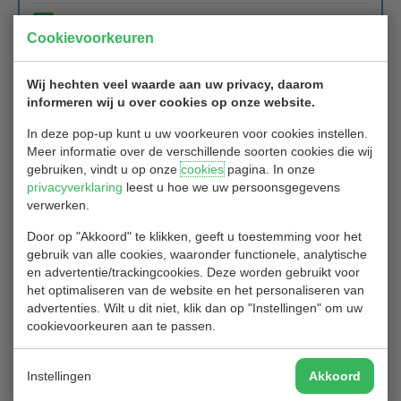
1
2
3
…
47
Volgende
Cookievoorkeuren
Wij hechten veel waarde aan uw privacy, daarom
Nieuws van de baan: Leading Courses
informeren wij u over cookies op onze website.
In deze pop-up kunt u uw voorkeuren voor cookies instellen.
01/09/2024
Meer informatie over de verschillende soorten cookies die wij
Deel jouw review!
gebruiken, vindt u op onze
cookies
pagina. In onze
privacyverklaring
leest u hoe we uw persoonsgegevens
Deel jouw ervaring op
Leadingcourses.nl
en help ons nóg beter te
verwerken.
worden! Jullie spelplezier staat voor ons op nummer één en we
doen er alles aan om jullie een geweldige golfervaring te bieden.
Door op "Akkoord" te klikken, geeft u toestemming voor het
Daarom hebben we jullie hulp nodig! Heb je genoten van een
gebruik van alle cookies, waaronder functionele, analytische
zonnige dag op de baan, onze prachtige greens of een gezellige
en advertentie/trackingcookies. Deze worden gebruikt voor
afsluiting op ons terras? Laat het ons en anderen weten door een
het optimaliseren van de website en het personaliseren van
review achter te laten op
leadingcourses.nl.
advertenties. Wilt u dit niet, klik dan op "Instellingen" om uw
Jullie feedback helpt ons om te blijven groeien en verbeteren.
cookievoorkeuren aan te passen.
Bovendien maken positieve ervaringen niet alleen ons blij, maar
ook andere golfers die op zoek zijn naar de perfecte baan!
Instellingen
Akkoord
Klik snel door naar
Leadingcourses.nl
en deel je ervaringen. Dat