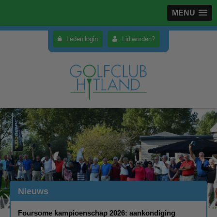
MENU
Leden login
Lid worden?
Nieuws
Foursome kampioenschap 2026: aankondiging