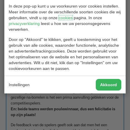
voor de eerste keer aan de Najaarscompetitie mee te doen.
In deze pop-up kunt u uw voorkeuren voor cookies instellen.
Meer informatie over de verschillende soorten cookies die wij
gebruiken, vindt u op onze
cookies
pagina. In onze
Het betrof een test omdat de spelvorm (stableford i.p.v.
privacyverklaring
leest u hoe we uw persoonsgegevens
matchplay) en de opzet met vier spelers die vier wedstrijden
verwerken.
spelen (incl. de thuiswedstrijd) behoorlijk anders is dan de NGF-
competitie. De test was hoofdzakelijk ingegeven om het gemis
Door op "Akkoord" te klikken, geeft u toestemming voor het
van het competitie-gevoel enigszins te compenseren en te kijken
gebruik van alle cookies, waaronder functionele, analytische
of deze vorm competitief genoeg is.
en advertentie/trackingcookies. Deze worden gebruikt voor
het optimaliseren van de website en het personaliseren van
De poule-indeling zag er veelbelovend uit, met mooie golfbanen
advertenties. Wilt u dit niet, klik dan op "Instellingen" om uw
voor de uitwedstrijden in het vooruitzicht. Alle banen lagen binnen
cookievoorkeuren aan te passen.
een uur reisafstand van GC Hitland. Tijdens de eerste ronde viel al
op dat de leeftijden en handicaps van de verschillende teams
behoorlijk uiteenliepen. Dit gaf een mooie mengeling, waarbij het
Instellingen
Akkoord
spelplezier voorop stond zonder dat het competitie-gevoel
verloren ging. Mede dankzij drie zonnige speeldagen en het
gezellige na-borrelen is het een prima aanvulling gebleken voor de
competitiespelers.
En: beide teams werden poulewinnaar, dus een felicitatie is
op zijn plaats!
De feedback van de spelers geeft ook aan dat men het een