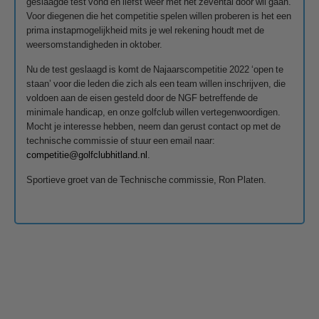
geslaagde test vond en liefst weer met het zevental door wil gaan.
Voor diegenen die het competitie spelen willen proberen is het een
prima instapmogelijkheid mits je wel rekening houdt met de
weersomstandigheden in oktober.
Nu de test geslaagd is komt de Najaarscompetitie 2022 ‘open te
staan’ voor die leden die zich als een team willen inschrijven, die
voldoen aan de eisen gesteld door de NGF betreffende de
minimale handicap, en onze golfclub willen vertegenwoordigen.
Mocht je interesse hebben, neem dan gerust contact op met de
technische commissie of stuur een email naar:
competitie@golfclubhitland.nl
.
Sportieve groet van de Technische commissie, Ron Platen.