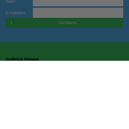
Naam
E-mailadres
Inschrijven
Golfclub Hitland
Blaardorpseweg 1
2911 BC Nieuwerkerk a/d IJssel
secretariaat@golfclubhitland.nl
Onze partners