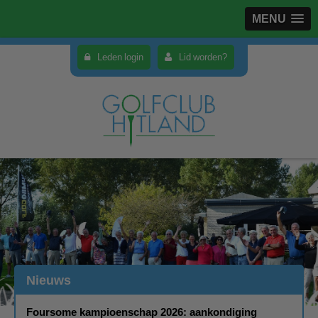
MENU
Leden login
Lid worden?
Nieuws
Foursome kampioenschap 2026: aankondiging