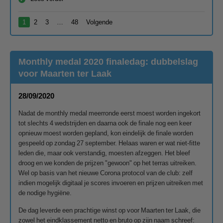
1
2
3
…
48
Volgende
Monthly medal 2020 finaledag: dubbelslag
voor Maarten ter Laak
28/09/2020
Nadat de monthly medal meerronde eerst moest worden ingekort
tot slechts 4 wedstrijden en daarna ook de finale nog een keer
opnieuw moest worden gepland, kon eindelijk de finale worden
gespeeld op zondag 27 september. Helaas waren er wat niet-fitte
leden die, maar ook verstandig, moesten afzeggen. Het bleef
droog en we konden de prijzen "gewoon" op het terras uitreiken.
Wel op basis van het nieuwe Corona protocol van de club: zelf
indien mogelijk digitaal je scores invoeren en prijzen uitreiken met
de nodige hygiëne.
De dag leverde een prachtige winst op voor Maarten ter Laak, die
zowel het eindklassement netto en bruto op zijn naam schreef: