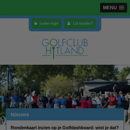
MENU
Leden login
Lid worden?
Nieuws
Rondenkaart inzien op je Golfdashboard: wist je dat?