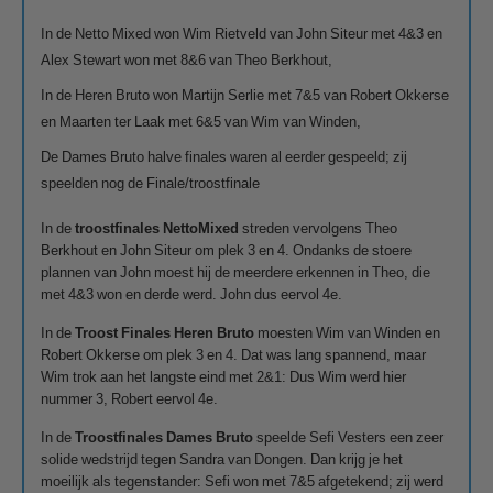
In de Netto Mixed won Wim Rietveld van John Siteur met 4&3 en
Alex Stewart won met 8&6 van Theo Berkhout,
In de Heren Bruto won Martijn Serlie met 7&5 van Robert Okkerse
en Maarten ter Laak met 6&5 van Wim van Winden,
De Dames Bruto halve finales waren al eerder gespeeld; zij
speelden nog de Finale/troostfinale
In de
t
roostfinales Netto
Mixed
streden vervolgens Theo
Berkhout en John Siteur om plek 3 en 4. Ondanks de stoere
plannen van John moest hij de meerdere erkennen in Theo, die
met 4&3 won en derde werd. John dus eervol 4e.
In de
Troost Finales Heren Bruto
moesten Wim van Winden en
Robert Okkerse om plek 3 en 4. Dat was lang spannend, maar
Wim trok aan het langste eind met 2&1: Dus Wim werd hier
nummer 3, Robert eervol 4e.
In de
Troostfinales Dames Bruto
speelde Sefi Vesters een zeer
solide wedstrijd tegen Sandra van Dongen. Dan krijg je het
moeilijk als tegenstander: Sefi won met 7&5 afgetekend; zij werd