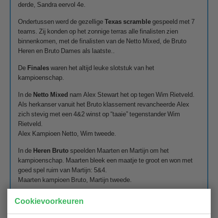
derde, Sandra eervol 4e.
Ondertussen werd de gezellige
Texas scramble
gespeeld met 7
teams. Zij konden op het zonnige terras alle finalisten zien
binnenkomen, met de finalisten van de Netto Mixed, de Bruto
Heren en Bruto Dames als laatste..
De
Finales
waren het altijd leuke slotstuk van het
kampioenschap.
In de
Netto Mixed
nam Alex Stewart het op tegen Wim Rietveld.
Als herkanser vanuit het Bruto klassement revancheerde Alex
zich stevig met een 4&2 winst op “taaie” tegenstander Wim
Rietveld.
Alex Kampioen Netto, Wim tweede.
In de
Heren Bruto
speelden Maarten en Martijn om het
kampioenschap. Maarten bleek een maatje te groot en won met
goed spel ruim van Martijn: 5&4.
Maarten kampioen Bruto, Martijn tweede.
In de
Dames Bruto
speelden Amira en Jannie om het
Cookievoorkeuren
kampioenschap. Tot hole 18 werd het onderling verschil nooit
groter dan 1 hole, telkens wisselend tussen beiden. Na hole 17