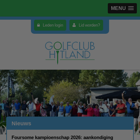
MENU
Leden login
Lid worden?
Nieuws
Foursome kampioenschap 2026: aankondiging