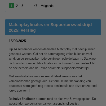
1
2
3
…
47
Volgende
Matchplayfinales en Supporterswedstrijd
2025: verslag
15/09/2025
Op 14 september konden de finales Matchplay met heerlijk weer
gespeeld worden. Gaf het de zaterdag nog volop buien en veel
wind, op de zondag kon iedereen in een polo de baan in. Dat waren
de finalisten van de Halve finales en de Finales/troostfinales EN
de deelnemers aan de Texas scramble supporters wedstrijd.
Met een drietal voorrondes met 48 deelnemers was het
kampioenschap goed gevuld. De formule met herkansing van
bruto naar netto geeft nog steeds een impuls aan deze ontzettend
leuke spelvorm!
De
halve finalisten
startten rond de klok van 8: vroeg op dus! De
wedstrijden werden allemaal verrassend snel beslist: