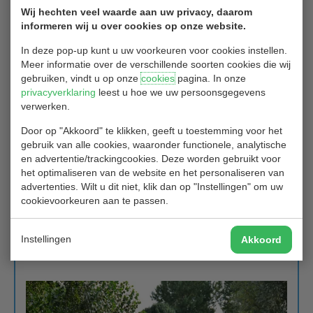
Wij hechten veel waarde aan uw privacy, daarom
stond Jannie 1 up. De goede poging van Amira om hole 18 nog te
informeren wij u over cookies op onze website.
pakken belandde in het water, waarna Jannie kon winnen met 2
up. Vorig jaar was het andersom.
In deze pop-up kunt u uw voorkeuren voor cookies instellen.
Jannie kampioen Bruto, Amira tweede.
Meer informatie over de verschillende soorten cookies die wij
gebruiken, vindt u op onze
cookies
pagina. In onze
In de
Texas scramble
werden alle deelnemers bedankt voor hun
privacyverklaring
leest u hoe we uw persoonsgegevens
aanwezigheid en geduld bij de finales MP en er werd in de Texas
verwerken.
Scramble leuk en goed gespeeld met scores van 57 t/m 62 netto.
Het winnende team (Martin, Kees, Janneke en Ellen) ging met 4
Door op "Akkoord" te klikken, geeft u toestemming voor het
imposante Salvia’s naar huis.
gebruik van alle cookies, waaronder functionele, analytische
en advertentie/trackingcookies. Deze worden gebruikt voor
Fotograaf Stefan zette
alle kampioenen en winnaars
op de plaat:
het optimaliseren van de website en het personaliseren van
gefeliciteerd!
advertenties. Wilt u dit niet, klik dan op "Instellingen" om uw
De prijsuitreiking kon nét niet buiten plaatsvinden.. de regen
cookievoorkeuren aan te passen.
kwam achteraf..
Dank iedereen voor zijn of haar bijdrage.
Instellingen
Akkoord
Groet van de WECO.