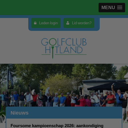
MENU
Leden login
Lid worden?
Nieuws
Foursome kampioenschap 2026: aankondiging