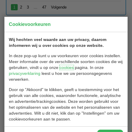
1
2
3
…
47
Volgende
Cookievoorkeuren
Lokale regels met betrekking tot bunkers
op Hitland
Wij hechten veel waarde aan uw privacy, daarom
informeren wij u over cookies op onze website.
19/06/2020
In deze pop-up kunt u uw voorkeuren voor cookies instellen.
Meer informatie over de verschillende soorten cookies die wij
Recent is bekend gemaakt door de NGF dat, gezien de Corona
gebruiken, vindt u op onze
cookies
pagina. In onze
maatregelen, de harken eventueel weer teruggeplaatst mogen
privacyverklaring
leest u hoe we uw persoonsgegevens
worden in de bunkers. Op golfbaan Hitland worden de harken nog
verwerken.
niet teruggeplaatst. Wel geldt er (tijdelijk) een extra local rule.
Door op "Akkoord" te klikken, geeft u toestemming voor het
Local rule bunkers
d.d. 19-06-2020
gebruik van alle cookies, waaronder functionele, analytische
Als de bal van een speler in een bunker ligt, mag de speler
en advertentie/trackingcookies. Deze worden gebruikt voor
éénmaal een bal plaatsen op een plek naar keuze in de bunker
het optimaliseren van de website en het personaliseren van
binnen de lengte van een scorekaart of 15 cm van de
advertenties. Wilt u dit niet, klik dan op "Instellingen" om uw
oorspronkelijk ligging van de bal, niet dichter bij de hole.
cookievoorkeuren aan te passen.
Met deze local rule blijven de qualifying condities van kracht.