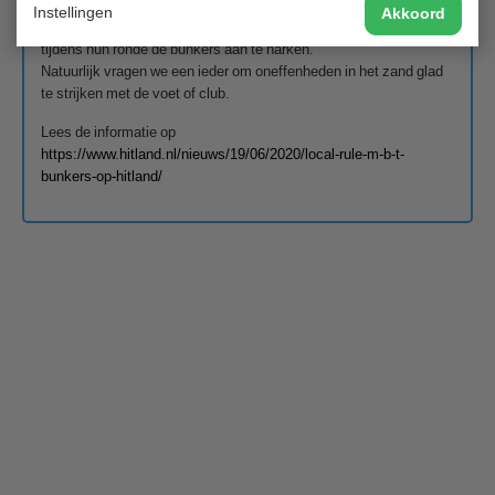
Iedere dag zorgen de greenkeepers dat de bunkers machinaal
Instellingen
Akkoord
worden geharkt en de marshals hebben in de buggy een hark om
tijdens hun ronde de bunkers aan te harken.
Natuurlijk vragen we een ieder om oneffenheden in het zand glad
te strijken met de voet of club.
Lees de informatie op
https://www.hitland.nl/nieuws/19/06/2020/local-rule-m-b-t-
bunkers-op-hitland/