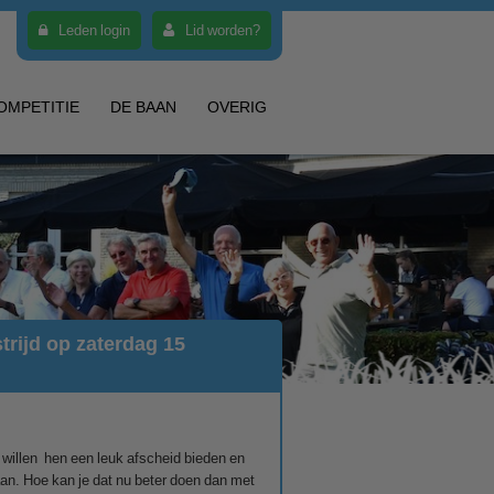
Leden login
Lid worden?
OMPETITIE
DE BAAN
OVERIG
rijd op zaterdag 15
illen hen een leuk afscheid bieden en
an. Hoe kan je dat nu beter doen dan met