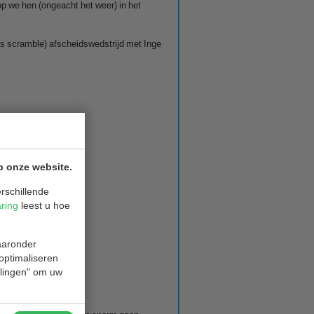
op we hen (ongeacht het weer) in het
s scramble) afscheidswedstrijd met Inge
p onze website.
rschillende
aring
leest u hoe
waaronder
 optimaliseren
ellingen" om uw