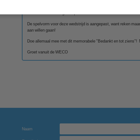
Als golfclub, maar vooral als de vele vrienden en vriendinnen 
missen. Natuurlijk willen we hen blijven zien, ook als ze in Dru
welke baan ze daar gaan spelen.
De spelvorm voor deze wedstrijd is aangepast, want reken maar
aan willen gaan!
Doe allemaal mee met dit memorabele "Bedankt en tot ziens"! 
Groet vanuit de WECO
Naam