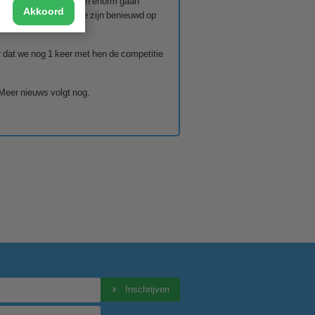
daarbinnen zullen we hen enorm gaan
Akkoord
nen zijn ingeburgerd: we zijn benieuwd op
 dat we nog 1 keer met hen de competitie
Meer nieuws volgt nog.
Inschrijven