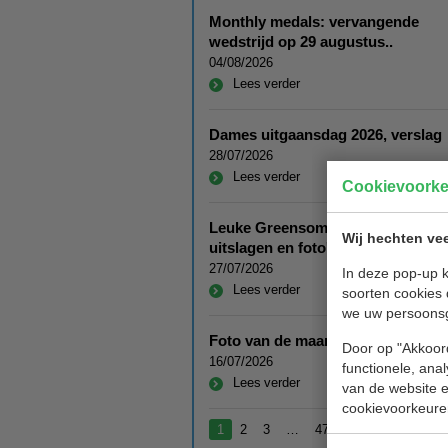
Monthly medals: vervangende
wedstrijd op 29 augustus..
04/08/2026
Lees verder
Dames uitgaansdag 2026, verslag
28/07/2026
Lees verder
Cookievoork
Leuke Greensome 26 juli 2026:
Wij hechten vee
uitslagen en foto's
27/07/2026
In deze pop-up k
Lees verder
soorten cookies 
we uw persoons
Foto van de maand juli 2026
Door op "Akkoord
16/07/2026
functionele, ana
Lees verder
van de website en
cookievoorkeure
1
2
3
…
47
Volgende