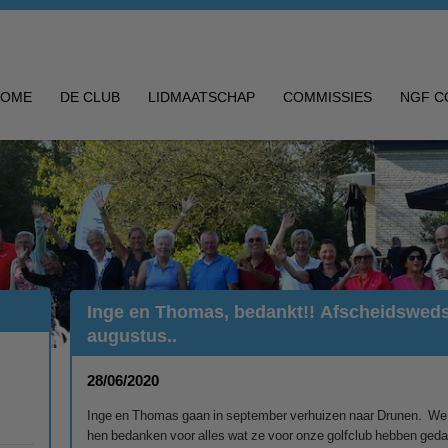
HOME
DE CLUB
LIDMAATSCHAP
COMMISSIES
NGF C
Inge en Thomas, bedankt!! Afscheidswedst
augustus..
28/06/2020
Inge en Thomas gaan in september verhuizen naar Drunen. We w
hen bedanken voor alles wat ze voor onze golfclub hebben geda