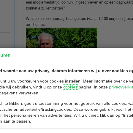
een mooie wedstrijd, op hun lijf geschreven en op een dag waar
zonnetje zullen zetten?
We spelen op zaterdag 15 augustus (vanaf 12:00 uur) een (Texa
en Thomas.
euren
l waarde aan uw privacy, daarom informeren wij u over cookies o
unt u uw voorkeuren voor cookies instellen. Meer informatie over de ve
die wij gebruiken, vindt u op onze
cookies
pagina. In onze
privacyverkl
gegevens verwerken.
" te klikken, geeft u toestemming voor het gebruik van alle cookies, 
lytische en advertentie/trackingcookies. Deze worden gebruikt voor het
 het personaliseren van advertenties. Wilt u dit niet, klik dan op "Inst
n aan te passen.