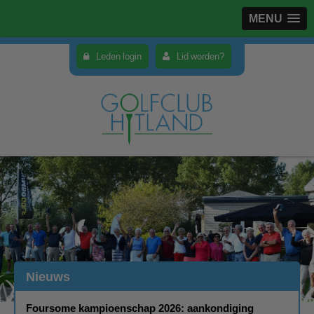
MENU
Leden login
Lid worden?
Nieuws
Foursome kampioenschap 2026: aankondiging