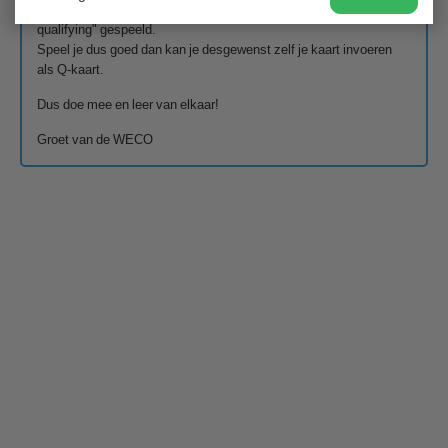
Vanwege het speciale karakter van de wedstrijd wordt deze "non-
qualifying" gespeeld.
Speel je dus goed dan kan je desgewenst zelf je kaart invoeren
als Q-kaart.
Dus doe mee en leer van elkaar!
Groet van de WECO