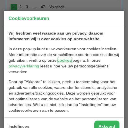
1
2
3
…
47
Volgende
Cookievoorkeuren
Hoge handicappers-Buddy wedstrijd:
Wij hechten veel waarde aan uw privacy, daarom
vooraankondiging
informeren wij u over cookies op onze website.
In deze pop-up kunt u uw voorkeuren voor cookies instellen.
23/06/2022
Meer informatie over de verschillende soorten cookies die wij
Op zaterdag 30 juli staat de "Hoge handicappers buddy wedstrijd"
gebruiken, vindt u op onze
cookies
pagina. In onze
gepland. Wat is dat?
privacyverklaring
leest u hoe we uw persoonsgegevens
verwerken.
In deze wedstrijd wordt speciaal aandacht gegeven aan nieuwe
leden, aan leden met een hoge handicap of aan hen met een
Door op "Akkoord" te klikken, geeft u toestemming voor het
beetje drempelvrees voor wedstrijden. Zij spelen met een buddy
gebruik van alle cookies, waaronder functionele, analytische
die hen helpt met de etiquette, het speltempo, baanmanagement
en advertentie/trackingcookies. Deze worden gebruikt voor
en dergelijke. Handige tips, dus en heel persoonlijk op wat jij wilt
het optimaliseren van de website en het personaliseren van
weten!
advertenties. Wilt u dit niet, klik dan op "Instellingen" om uw
cookievoorkeuren aan te passen.
Maar de wedstrijd is ook een "gewone stableford" wedstrijd voor
degenen die niet als buddy fungeren en lekker vrij willen spelen.
Instellingen
Akkoord