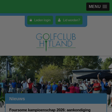
MENU
Leden login
Lid worden?
Nieuws
Foursome kampioenschap 2026: aankondiging