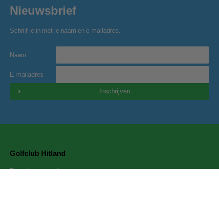
Nieuwsbrief
Schrijf je in met je naam en e-mailadres.
Naam
E-mailadres
Inschrijven
Golfclub Hitland
Blaardorpseweg 1
2911 BC Nieuwerkerk a/d IJssel
secretariaat@golfclubhitland.nl
Onze partners