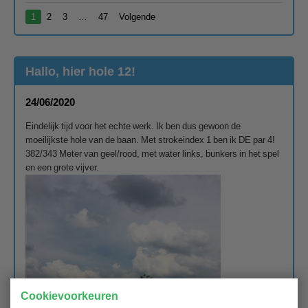
1
2
3
…
47
Volgende
Hallo, hier hole 12!
24/06/2020
Eindelijk tijd voor het echte werk. Ik ben dus gewoon de
moeilijkste hole van de baan. Met strokeindex 1 ben ik DE par 4!
382/343 Meter van geel/rood, met water links, bunkers in het spel
en een grote vijver.
Cookievoorkeuren