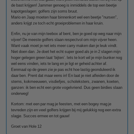
de bast krijgen! Jammer genoeg is inmiddels de top een beetje
kapotgeslagen: golfers zijn soms bruut.
Mario en Jaap moeten haar binnenkort wel een beetje "nursen",
anders krijgt ze toch echt groeiproblemen in haar kruin.
Enfin, nu je van mijn teebox af bent, ben je goed op weg naar mijn
vijver! De meeste golfers slaan respectvol om mijn vijver heen.
Want vaak moet je net iets meer carry maken dan je leuk vindt.
Niet doen dan. Je doet het echt super goed als je in 2 slagen mijn
hoger gelegen green laat ‘bijten’. Iets te kort wil je mijn bunker nog
wel eens vinden, iets te lang en je ligt er geheid achter af.
Eenmaal op de green zie je pas echt hoe lastig geonduleerd ik
daar ben. Prent dat maar eens in! En laat je niet afleiden door de
sterns, kokmeeuwen, visdiefjes, scholeksters, zwanen, koeten,
ganzen: ik ben echt een grote vogelvriend. Dus geen birdies slaan
onderweg!
Kortom: met een par mag je feesten, met een bogey mag je
tevreden zijn en veel golfers krijgen bij mij gelukkig nog een extra
slagje. Succes ermee en tot gauw!
Groet van Hole 12