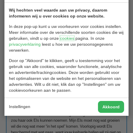
Wij hechten veel waarde aan uw privacy, daarom
informeren wij u over cookies op onze website.
In deze pop-up kunt u uw voorkeuren voor cookies instellen.
Meer informatie over de verschillende soorten cookies die wij
gebruiken, vindt u op onze
cookies
pagina. In onze
privacyverklaring
leest u hoe we uw persoonsgegevens
verwerken.
Door op "Akkoord" te klikken, geeft u toestemming voor het
Natuurlijk moet er eerst secuur gekozen worden: sla je links van
gebruik van alle cookies, waaronder functionele, analytische
mijn bunkers, potentieel in de altijd wat hogere rough daar? Of
en advertentie/trackingcookies. Deze worden gebruikt voor
rechts ervan, zodat je dan wel een langere slag over water nodig
het optimaliseren van de website en het personaliseren van
hebt, dan wel de dan smallere fairway weer moet zien te vinden?
advertenties. Wilt u dit niet, klik dan op "Instellingen" om uw
Sla je daar te ver, dan heb ik een slootje links voor je klaarliggen.
cookievoorkeuren aan te passen.
Of sla je er gewoon helemaal overheen? Knap van je, dat is niet
iedereen gegeven.
Instellingen
Akkoord
Een paar jaar geleden is mijn centraal geplaatste wilg vervangen
voor een Alnus spaethii: dat klinkt gewichtig en dat is het ook. Je
zou haar ook Els kunnen noemen. Mijn Els moet nog wat groeien
wil die nog wat meer “in het spel” komen. Voorlopig wordt Els
beschermd met wat gaas, want jouw keiharde ballen wil zij niet op