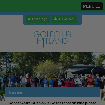
MENU
Leden login
Lid worden?
Nieuws
Rondenkaart inzien op je Golfdashboard: wist je dat?