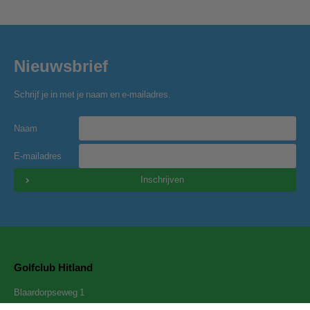
Nieuwsbrief
Schrijf je in met je naam en e-mailadres.
Naam
E-mailadres
Inschrijven
Golfclub Hitland
Blaardorpseweg 1
2911 BC Nieuwerkerk a/d IJssel