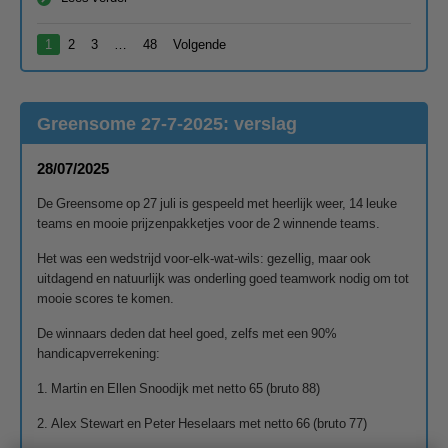
1
2
3
…
48
Volgende
Greensome 27-7-2025: verslag
28/07/2025
De Greensome op 27 juli is gespeeld met heerlijk weer, 14 leuke
teams en mooie prijzenpakketjes voor de 2 winnende teams.
Het was een wedstrijd voor-elk-wat-wils: gezellig, maar ook
uitdagend en natuurlijk was onderling goed teamwork nodig om tot
mooie scores te komen.
De winnaars deden dat heel goed, zelfs met een 90%
handicapverrekening:
1. Martin en Ellen Snoodijk met netto 65 (bruto 88)
2. Alex Stewart en Peter Heselaars met netto 66 (bruto 77)