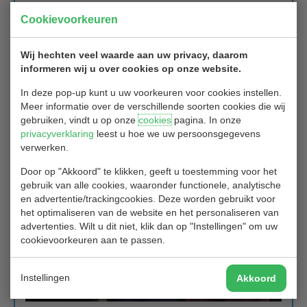
Ale anderen scoorden vanaf netto 68 en hoger, met 7 teams netto
Cookievoorkeuren
"onder de baan": goed gedaan!
De beste bruto score werd gemaakt door het team van Erik van
Wij hechten veel waarde aan uw privacy, daarom
der Spek / Alex von der Ohe: 75 bruto, netto 70: ook knap..
informeren wij u over cookies op onze website.
In deze pop-up kunt u uw voorkeuren voor cookies instellen.
Meer informatie over de verschillende soorten cookies die wij
gebruiken, vindt u op onze
cookies
pagina. In onze
privacyverklaring
leest u hoe we uw persoonsgegevens
verwerken.
Door op "Akkoord" te klikken, geeft u toestemming voor het
gebruik van alle cookies, waaronder functionele, analytische
en advertentie/trackingcookies. Deze worden gebruikt voor
het optimaliseren van de website en het personaliseren van
advertenties. Wilt u dit niet, klik dan op "Instellingen" om uw
cookievoorkeuren aan te passen.
Instellingen
Akkoord