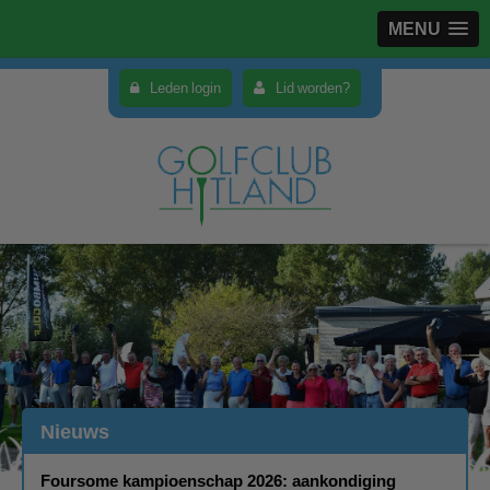
MENU
Leden login
Lid worden?
Nieuws
Foursome kampioenschap 2026: aankondiging