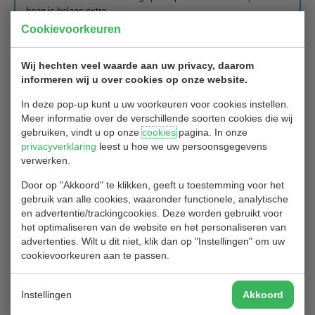
baan is helaas extra
gevoelig voor grote hoeveelheden neerslag.
Cookievoorkeuren
Wim Rietveld zegt terecht: “Een natte baan heeft ook zijn
charmes” en dat geldt voor
Wij hechten veel waarde aan uw privacy, daarom
alle jaartijden. Het is mooi dat bij de ‘Foto van de maand‘ ook de
informeren wij u over cookies op onze website.
natuur van die
maand soms op beeld vastgelegd wordt. De foto van Wim is een
In deze pop-up kunt u uw voorkeuren voor cookies instellen.
mooie (af)spiegeling
Meer informatie over de verschillende soorten cookies die wij
van de nattigheid in maart.
gebruiken, vindt u op onze
cookies
pagina. In onze
Gefeliciteerd Wim !
privacyverklaring
leest u hoe we uw persoonsgegevens
verwerken.
Drie Callaway Supersoft ballen worden binnenkort overhandigd
aan de winnaar.
Door op "Akkoord" te klikken, geeft u toestemming voor het
Wil je ook kans maken om de prijs te winnen? Neem dan je
gebruik van alle cookies, waaronder functionele, analytische
camera of telefoon mee
en advertentie/trackingcookies. Deze worden gebruikt voor
om een mooie en unieke foto te maken op Golfbaan Hitland. En
het optimaliseren van de website en het personaliseren van
vergeet niet om de
advertenties. Wilt u dit niet, klik dan op "Instellingen" om uw
resolutie omhoog in te stellen voor een nog mooiere foto.
cookievoorkeuren aan te passen.
Bijdragen voor de maandelijkse wedstrijd ontvangen wij graag
uiterlijk de 10e van de
Instellingen
Akkoord
maand op secretariaat@golfclubhitland.nl