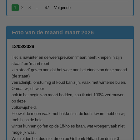
1
2
3
…
47
Volgende
Foto van de maand maart 2026
13/03/2026
Het is nawinter en de weerspreuken ‘maart heeft knepen in zijn
staart’ en ‘maart roert
zijn staart’ geven aan dat het weer aan het einde van deze maand
(de staart)
verraderlijk, onstuimig of koud kan zijn, vaak met winterse buien.
Omdat wij dit weer
ook in het begin van maart hadden, zou ik niet 100% vertrouwen
op deze
volkswijsheid.
Hoewel de regen vaak met bakken uit de lucht kwam, hebben wij
toch bijna de hele
winter kunnen golfen op de 18-holes baan, wat vroeger vaak niet
mogelijk was.
We hielden het dus niet droog op Golfpark Hitland en de par 3-