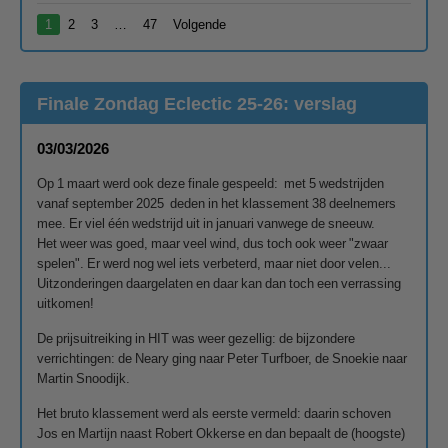
1
2
3
…
47
Volgende
Finale Zondag Eclectic 25-26: verslag
03/03/2026
Op 1 maart werd ook deze finale gespeeld: met 5 wedstrijden
vanaf september 2025 deden in het klassement 38 deelnemers
mee. Er viel één wedstrijd uit in januari vanwege de sneeuw.
Het weer was goed, maar veel wind, dus toch ook weer "zwaar
spelen". Er werd nog wel iets verbeterd, maar niet door velen...
Uitzonderingen daargelaten en daar kan dan toch een verrassing
uitkomen!
De prijsuitreiking in HIT was weer gezellig: de bijzondere
verrichtingen: de Neary ging naar Peter Turfboer, de Snoekie naar
Martin Snoodijk.
Het bruto klassement werd als eerste vermeld: daarin schoven
Jos en Martijn naast Robert Okkerse en dan bepaalt de (hoogste)