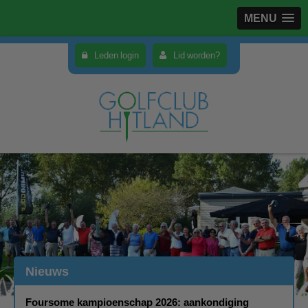
MENU
Leden login
Lid worden?
Nieuws
Foursome kampioenschap 2026: aankondiging