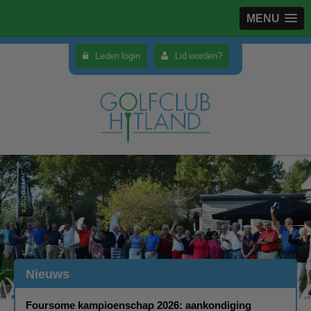
MENU
Leden login
Lid worden?
Nieuws
Foursome kampioenschap 2026: aankondiging