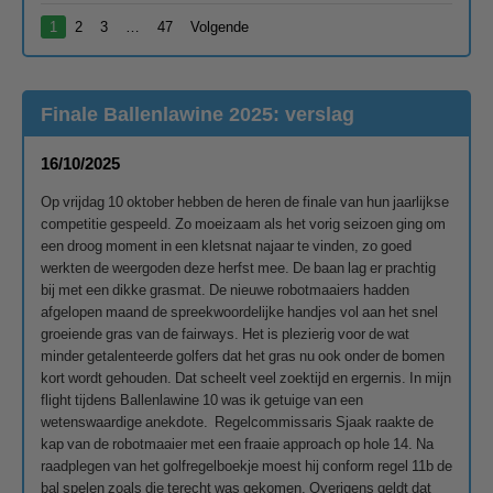
1
2
3
…
47
Volgende
Finale Ballenlawine 2025: verslag
16/10/2025
Op vrijdag 10 oktober hebben de heren de finale van hun jaarlijkse
competitie gespeeld. Zo moeizaam als het vorig seizoen ging om
een droog moment in een kletsnat najaar te vinden, zo goed
werkten de weergoden deze herfst mee. De baan lag er prachtig
bij met een dikke grasmat. De nieuwe robotmaaiers hadden
afgelopen maand de spreekwoordelijke handjes vol aan het snel
groeiende gras van de fairways. Het is plezierig voor de wat
minder getalenteerde golfers dat het gras nu ook onder de bomen
kort wordt gehouden. Dat scheelt veel zoektijd en ergernis. In mijn
flight tijdens Ballenlawine 10 was ik getuige van een
wetenswaardige anekdote. Regelcommissaris Sjaak raakte de
kap van de robotmaaier met een fraaie approach op hole 14. Na
raadplegen van het golfregelboekje moest hij conform regel 11b de
bal spelen zoals die terecht was gekomen. Overigens geldt dat