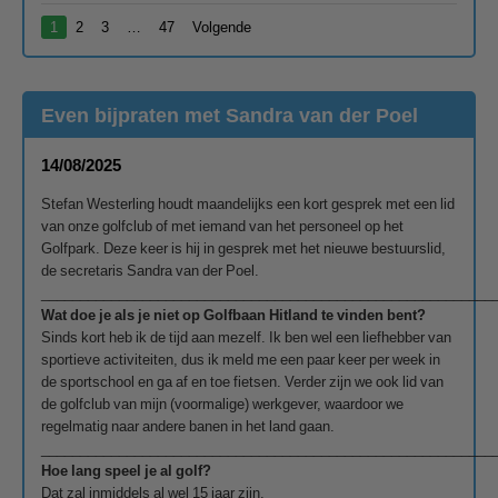
1
2
3
…
47
Volgende
Even bijpraten met Sandra van der Poel
14/08/2025
Stefan Westerling houdt maandelijks een kort gesprek met een lid
van onze golfclub of met iemand van het personeel op het
Golfpark. Deze keer is hij in gesprek met het nieuwe bestuurslid,
de secretaris Sandra van der Poel.
__________________________________________________________
Wat doe je als je niet op Golfbaan Hitland te vinden bent?
Sinds kort heb ik de tijd aan mezelf. Ik ben wel een liefhebber van
sportieve activiteiten, dus ik meld me een paar keer per week in
de sportschool en ga af en toe fietsen. Verder zijn we ook lid van
de golfclub van mijn (voormalige) werkgever, waardoor we
regelmatig naar andere banen in het land gaan.
__________________________________________________________
Hoe lang speel je al golf?
Dat zal inmiddels al wel 15 jaar zijn.