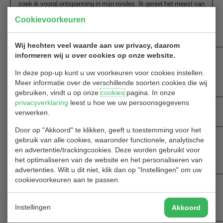
zoek ik vooral ontspanning in mijn rondes. Ik geniet het meest van
spelvormen als foursome, greensome en Texas scramble, waarbij
Cookievoorkeuren
samenwerking met je partner centraal staat. Het gezamenlijke
spel en het elkaar aanvullen vind ik een leuke uitdaging.
__________________________________________________________
Wij hechten veel waarde aan uw privacy, daarom
Welke hole vind jij het mooist op Hitland?
informeren wij u over cookies op onze website.
Hole 16, elke keer weer een uitdaging om de hoek zodanig te
In deze pop-up kunt u uw voorkeuren voor cookies instellen.
halen dat de bal met een goede tweede slag net voor het water
Meer informatie over de verschillende soorten cookies die wij
komt te liggen.
gebruiken, vindt u op onze
cookies
pagina. In onze
__________________________________________________________
privacyverklaring
leest u hoe we uw persoonsgegevens
Wat is je huidige handicap?
verwerken.
19,8
__________________________________________________________
Door op "Akkoord" te klikken, geeft u toestemming voor het
gebruik van alle cookies, waaronder functionele, analytische
Heb je nog ambitie in golf, of vind je het wel prima zo?
en advertentie/trackingcookies. Deze worden gebruikt voor
Geen enkele ambitie, het is wel heel leuk om onder handicap 20 te
het optimaliseren van de website en het personaliseren van
zijn nu, maar dat is het wel.
advertenties. Wilt u dit niet, klik dan op "Instellingen" om uw
__________________________________________________________
cookievoorkeuren aan te passen.
Hoe ervaar je het clubleven bij de golfclub?
Heel gezellig, voor elk wat wils en bijna iedere dag wel een
wedstrijd.
Instellingen
Akkoord
___________________________________________________________