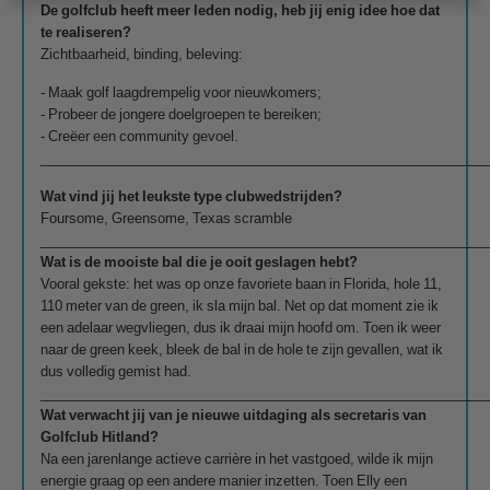
De golfclub heeft meer leden nodig, heb jij enig idee hoe dat
te realiseren?
Zichtbaarheid, binding, beleving:
- Maak golf laagdrempelig voor nieuwkomers;
- Probeer de jongere doelgroepen te bereiken;
- Creëer een community gevoel.
__________________________________________________________
Wat vind jij het leukste type clubwedstrijden?
Foursome, Greensome, Texas scramble
__________________________________________________________
Wat is de mooiste bal die je ooit geslagen hebt?
Vooral gekste: het was op onze favoriete baan in Florida, hole 11,
110 meter van de green, ik sla mijn bal. Net op dat moment zie ik
een adelaar wegvliegen, dus ik draai mijn hoofd om. Toen ik weer
naar de green keek, bleek de bal in de hole te zijn gevallen, wat ik
dus volledig gemist had.
__________________________________________________________
Wat verwacht jij van je nieuwe uitdaging als secretaris van
Golfclub Hitland?
Na een jarenlange actieve carrière in het vastgoed, wilde ik mijn
energie graag op een andere manier inzetten. Toen Elly een