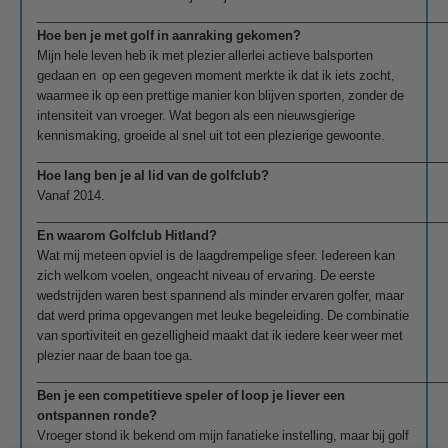
__________________________________________________________
Hoe ben je met golf in aanraking gekomen?
Mijn hele leven heb ik met plezier allerlei actieve balsporten
gedaan en op een gegeven moment merkte ik dat ik iets zocht,
waarmee ik op een prettige manier kon blijven sporten, zonder de
intensiteit van vroeger. Wat begon als een nieuwsgierige
kennismaking, groeide al snel uit tot een plezierige gewoonte.
__________________________________________________________
Hoe lang ben je al lid van de golfclub?
Vanaf 2014.
__________________________________________________________
En waarom Golfclub Hitland?
Wat mij meteen opviel is de laagdrempelige sfeer. Iedereen kan
zich welkom voelen, ongeacht niveau of ervaring. De eerste
wedstrijden waren best spannend als minder ervaren golfer, maar
dat werd prima opgevangen met leuke begeleiding. De combinatie
van sportiviteit en gezelligheid maakt dat ik iedere keer weer met
plezier naar de baan toe ga.
__________________________________________________________
Ben je een competitieve speler of loop je liever een
ontspannen ronde?
Vroeger stond ik bekend om mijn fanatieke instelling, maar bij golf