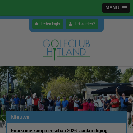
MENU
Leden login
Lid worden?
Nieuws
Foursome kampioenschap 2026: aankondiging