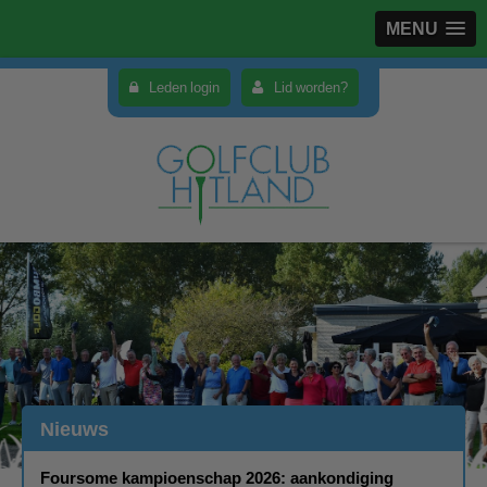
MENU
Leden login
Lid worden?
Nieuws
Foursome kampioenschap 2026: aankondiging