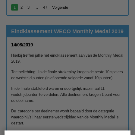
1
2
3
…
47
Volgende
Eindklassement WECO Monthly Medal 2019
14/08/2019
Hierbij treffen jullie het eindklassement aan van de Monthly Medal
2019.
Ter toelichting: In de finale strokeplay kregen de beste 10 spelers
de wedstrijd punten (in aflopende volgorde vanaf 10 punten).
In de finale stableford waren er soortgelijk maximaal 11
wedstrijdpunten te verdelen. Alle deelnemers kregen 1 punt voor
de deelname.
De categorie per deelnemer wordt bepaald door de categorie
waarop hij/zij haar eerste wedstrijddag van de Monthly Medal is
gestart.
Vriendelijke groet van de WECO Wedstrijdleiding, tot de volgende