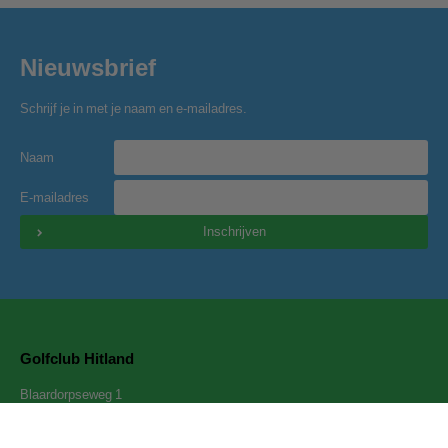
Nieuwsbrief
Schrijf je in met je naam en e-mailadres.
Naam
E-mailadres
Inschrijven
Golfclub Hitland
Blaardorpseweg 1
2911 BC Nieuwerkerk a/d IJssel
secretariaat@golfclubhitland.nl