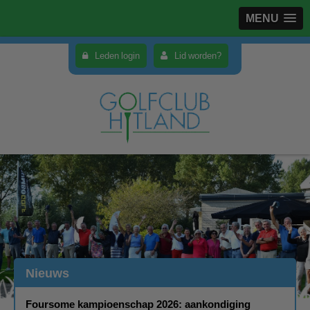
MENU
Leden login
Lid worden?
Nieuws
Foursome kampioenschap 2026: aankondiging