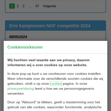
1
2
3
…
47
Volgende
Drie kampioenen NGF competitie 2024
08/05/2024
Unieke prestatie Competitieteams Golfclub Hitland
Cookievoorkeuren
De onlangs beëindigde voorjaars competitie van de NGF is voor
een aantal teams succesvol verlopen.
Wij hechten veel waarde aan uw privacy, daarom
informeren wij u over cookies op onze website.
In de ruim een en dertigjarige geschiedenis van de Golfclub is het
nog nooit voorgekomen dat er drie teams kampioen zijn
In deze pop-up kunt u uw voorkeuren voor cookies instellen.
geworden.
Meer informatie over de verschillende soorten cookies die wij
gebruiken, vindt u op onze
cookies
pagina. In onze
Heren zondag 1 – 18 holes heeft maar één wedstrijd verloren en is
privacyverklaring
leest u hoe we uw persoonsgegevens
e
mooi kampioen geworden. Volgend jaar naar de 2
klasse.
verwerken.
Door op "Akkoord" te klikken, geeft u toestemming voor het
Herensenioren 1 op de vrijdag 4e klasse is ook kampioen met op
gebruik van alle cookies, waaronder functionele, analytische
de laatste dag nog een nipte nederlaag. Deze mannen komen