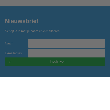
Nieuwsbrief
Schrijf je in met je naam en e-mailadres.
Naam
E-mailadres
Inschrijven
Golfclub Hitland
Blaardorpseweg 1
2911 BC Nieuwerkerk a/d IJssel