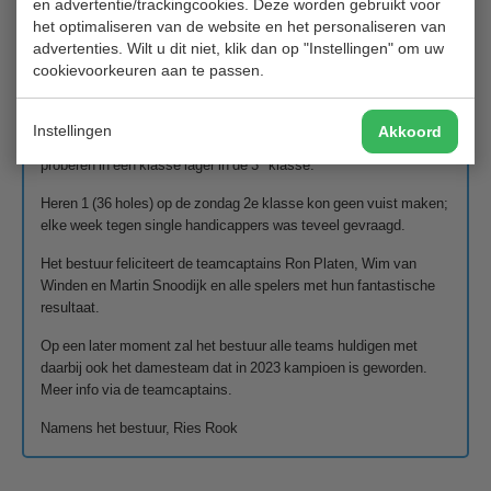
en advertentie/trackingcookies. Deze worden gebruikt voor
e
volgend jaar uit in de 3
klasse.
het optimaliseren van de website en het personaliseren van
advertenties. Wilt u dit niet, klik dan op "Instellingen" om uw
Herensenioren 2 op de vrijdag is ongeslagen kampioen en spelen
cookievoorkeuren aan te passen.
e
het volgend seizoen in de 4
klasse.
De dames zondag zijn helaas gedegradeerd, de tegenstanders
Instellingen
Akkoord
waren dit jaar een maatje te groot. Volgend jaar maar weer
e
proberen in een klasse lager in de 3
klasse.
Heren 1 (36 holes) op de zondag 2e klasse kon geen vuist maken;
elke week tegen single handicappers was teveel gevraagd.
Het bestuur feliciteert de teamcaptains Ron Platen, Wim van
Winden en Martin Snoodijk en alle spelers met hun fantastische
resultaat.
Op een later moment zal het bestuur alle teams huldigen met
daarbij ook het damesteam dat in 2023 kampioen is geworden.
Meer info via de teamcaptains.
Namens het bestuur, Ries Rook