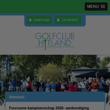
MENU
Leden login
Lid worden?
Nieuws
Foursome kampioenschap 2026: aankondiging