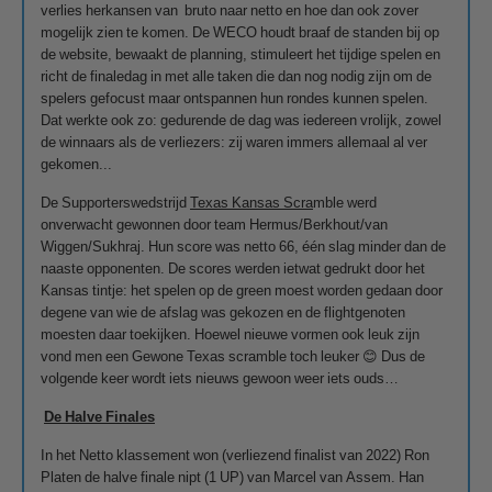
verlies herkansen van bruto naar netto en hoe dan ook zover
mogelijk zien te komen. De WECO houdt braaf de standen bij op
de website, bewaakt de planning, stimuleert het tijdige spelen en
richt de finaledag in met alle taken die dan nog nodig zijn om de
spelers gefocust maar ontspannen hun rondes kunnen spelen.
Dat werkte ook zo: gedurende de dag was iedereen vrolijk, zowel
de winnaars als de verliezers: zij waren immers allemaal al ver
gekomen...
De Supporterswedstrijd
Texas Kansas Scra
mble werd
onverwacht gewonnen door team Hermus/Berkhout/van
Wiggen/Sukhraj. Hun score was netto 66, één slag minder dan de
naaste opponenten. De scores werden ietwat gedrukt door het
Kansas tintje: het spelen op de green moest worden gedaan door
degene van wie de afslag was gekozen en de flightgenoten
moesten daar toekijken. Hoewel nieuwe vormen ook leuk zijn
vond men een Gewone Texas scramble toch leuker 😊 Dus de
volgende keer wordt iets nieuws gewoon weer iets ouds…
De Halve Finales
In het Netto klassement won (verliezend finalist van 2022) Ron
Platen de halve finale nipt (1 UP) van Marcel van Assem. Han