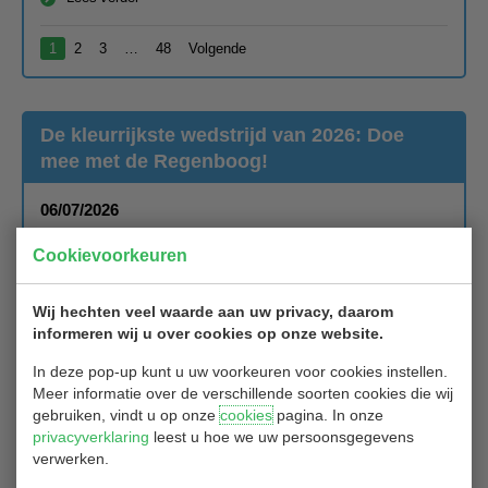
1
2
3
…
48
Volgende
De kleurrijkste wedstrijd van 2026: Doe
mee met de Regenboog!
06/07/2026
De inschrijving is geopend: schrijf snel in zodat de
Cookievoorkeuren
Weco snel kan schakelen als de animo groot is…!
Dit is voor iedereen een leuke wedstrijd..
Wij hechten veel waarde aan uw privacy, daarom
Een keertje als gast meedoen met onze golfclub? Dat kan ook
informeren wij u over cookies op onze website.
bij deze wedstrijd!
In deze pop-up kunt u uw voorkeuren voor cookies instellen.
Je rekent je greenfee (introductietarief), of lussen van je
Meer informatie over de verschillende soorten cookies die wij
rondenkaart af bij de Caddiemaster en je speelt gewoon mee!
gebruiken, vindt u op onze
cookies
pagina. In onze
privacyverklaring
leest u hoe we uw persoonsgegevens
verwerken.