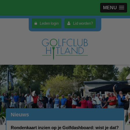
MENU
Leden login
Lid worden?
Nieuws
Rondenkaart inzien op je Golfdashboard: wist je dat?