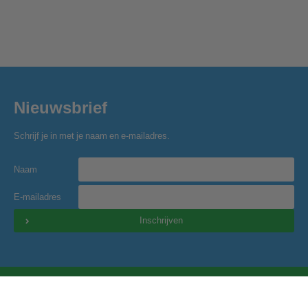
Nieuwsbrief
Schrijf je in met je naam en e-mailadres.
Naam
E-mailadres
Inschrijven
Golfclub Hitland