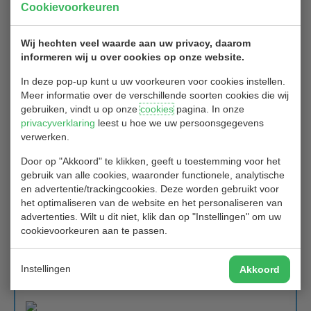
Cookievoorkeuren
1
2
3
…
47
Volgende
Wij hechten veel waarde aan uw privacy, daarom
informeren wij u over cookies op onze website.
De eerste wedstrijden in 2024..
In deze pop-up kunt u uw voorkeuren voor cookies instellen.
Meer informatie over de verschillende soorten cookies die wij
28/12/2023
gebruiken, vindt u op onze
cookies
pagina. In onze
privacyverklaring
leest u hoe we uw persoonsgegevens
De eerste wedstrijden in januari zijn begonnen.
verwerken.
De inschrijfperiode van wedstrijden in januari en februari is korter
dan gebruikelijk; voor de wedstrijden in de eerste weken zelfs heel
Door op "Akkoord" te klikken, geeft u toestemming voor het
kort.
gebruik van alle cookies, waaronder functionele, analytische
en advertentie/trackingcookies. Deze worden gebruikt voor
Je kan de commissies helpen door zo snel mogelijk
het optimaliseren van de website en het personaliseren van
in te schrijven, nu dat mogelijk is.
advertenties. Wilt u dit niet, klik dan op "Instellingen" om uw
cookievoorkeuren aan te passen.
Voor de eerste wedstrijden wordt de wedstrijdleiding vermeld in de
wedstrijddetails, dit komt in januari ook op de startlijst te staan.
Instellingen
Akkoord
Excuses voor het ongemak, maar we hopen snel weer naar een
normaal ritme over te gaan.