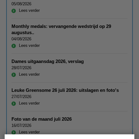
05/08/2026
Lees verder
Monthly medals: vervangende wedstrijd op 29
augustus..
04/08/2026
Lees verder
Dames uitgaansdag 2026, verslag
28/07/2026
Lees verder
Leuke Greensome 26 juli 2026: uitslagen en foto's
27/07/2026
Lees verder
Foto van de maand juli 2026
16/07/2026
Lees verder