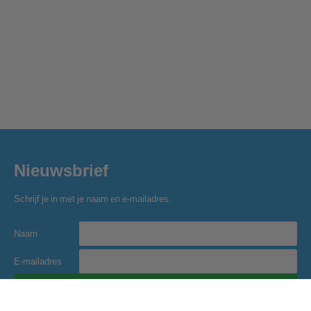
Nieuwsbrief
Schrijf je in met je naam en e-mailadres.
Naam
E-mailadres
Inschrijven