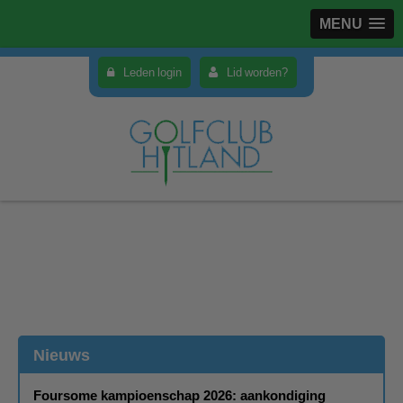
MENU
Leden login
Lid worden?
Nieuws
Foursome kampioenschap 2026: aankondiging