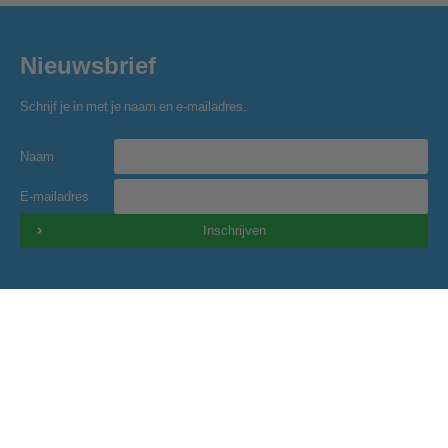
Nieuwsbrief
Schrijf je in met je naam en e-mailadres.
Naam
E-mailadres
Inschrijven
Golfclub Hitland
Blaardorpseweg 1
2911 BC Nieuwerkerk a/d IJssel
secretariaat@golfclubhitland.nl