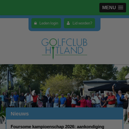
MENU
Leden login
Lid worden?
Nieuws
Foursome kampioenschap 2026: aankondiging