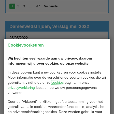
1
2
3
…
47
Volgende
Dameswedstrijden, verslag mei 2022
25/05/2022
Cookievoorkeuren
Twee weken achter elkaar gingen de dames de baan in zonder
angst voor al te lage scores met een neerwaarts (of beter gezegd
opwaarts) resultaat voor hun handicap. Zij liepen hun ronde ‘just
Wij hechten veel waarde aan uw privacy, daarom
for fun’.
informeren wij u over cookies op onze website.
Dinsdag 17 mei stond een Texas Scramble op het programma, in
In deze pop-up kunt u uw voorkeuren voor cookies instellen.
teams van drie proberen de laagste score over 18 holes te
Meer informatie over de verschillende soorten cookies die wij
behalen. Wél met enkele restricties; iedere speler moet minimaal
gebruiken, vindt u op onze
cookies
pagina. In onze
5 keer afslaan en de speler van de gekozen bal doet even niet
privacyverklaring
leest u hoe we uw persoonsgegevens
mee bij de volgende slag. Elk jaar weer is iedereen druk in de weer
verwerken.
om zo tactisch mogelijk het spel te spelen.
Door op "Akkoord" te klikken, geeft u toestemming voor het
Winnaars : Lannie Kempers, Jozé van Rooijen, Sandra van
gebruik van alle cookies, waaronder functionele, analytische
Dongen: netto 60 Runners Up: Soemi Sukhraj, Nellie Hermans,
en advertentie/trackingcookies. Deze worden gebruikt voor