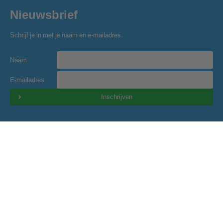
Nieuwsbrief
Schrijf je in met je naam en e-mailadres.
Naam
E-mailadres
Inschrijven
Golfclub Hitland
Blaardorpseweg 1
2911 BC Nieuwerkerk a/d IJssel
secretariaat@golfclubhitland.nl
Onze partners