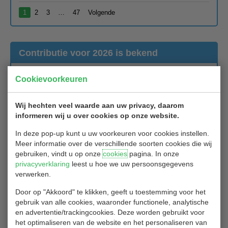
1
2
3
…
47
Volgende
Contributie voor 2026 is bekend
28/11/2025
Cookievoorkeuren
De clubcontributie voor 2026 van Golfclub Hitland
Wij hechten veel waarde aan uw privacy, daarom
Het bedrag dat de golfclub in rekening brengt bij de leden bestaat
informeren wij u over cookies op onze website.
uit twee delen. Om lid te zijn van de club betaalt ieder lid € 100,-
In deze pop-up kunt u uw voorkeuren voor cookies instellen.
aan contributie en € 26,50 aan registratiekosten aan de NGF.
Meer informatie over de verschillende soorten cookies die wij
De clubcontributie is, zoals de laatste jaren, gelijk gebleven, maar
gebruiken, vindt u op onze
cookies
pagina. In onze
de NGF heeft de registratiebijdrage verhoogd van € 25,- naar €
privacyverklaring
leest u hoe we uw persoonsgegevens
26,50.
verwerken.
Ieder lid krijgt binnenkort van onze penningmeester een e-mail
Door op "Akkoord" te klikken, geeft u toestemming voor het
met het verzoek het
totale bedrag van € 126,50
over te maken
gebruik van alle cookies, waaronder functionele, analytische
naar de rekening van Golfclub Hitland. Nadere uitleg en toelichting
en advertentie/trackingcookies. Deze worden gebruikt voor
vind je in deze e-mail.
het optimaliseren van de website en het personaliseren van