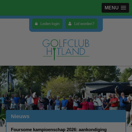
MENU
Leden login
Lid worden?
Nieuws
Foursome kampioenschap 2026: aankondiging