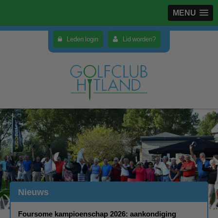
MENU
Leden login
Lid worden?
Nieuws
Foursome kampioenschap 2026: aankondiging