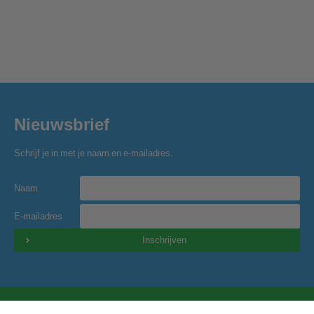
Nieuwsbrief
Schrijf je in met je naam en e-mailadres.
Naam
E-mailadres
Inschrijven