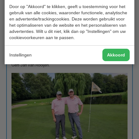
Door op "Akkoord" te klikken, geeft u toestemming voor het
gebruik van alle cookies, waaronder functionele, analytische
Uiteindelijk bleek dat genoeg te zijn voor de overwinning met 3
en advertentie/trackingcookies. Deze worden gebruikt voor
slagen voorsprong op de winnaars van vorig jaar, onze medeleden
het optimaliseren van de website en het personaliseren van
Jaap Snoek en Martin Snoodijk (beide Senioren 2) . Er speelden
advertenties. Wilt u dit niet, klik dan op "Instellingen" om uw
overigens best veel Hitland competitieteams mee waarvan enkele
cookievoorkeuren aan te passen.
in hun nieuwe teamkleding.
We kijken uit naar de volgende editie van dit prachtige
evenement.
Instellingen
Akkoord
Gert-Jan van Rooijen.