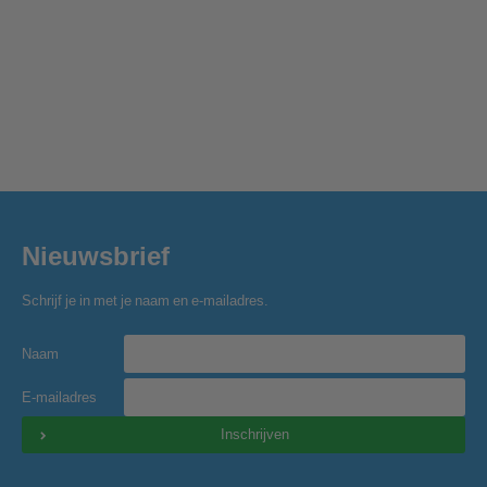
Nieuwsbrief
Schrijf je in met je naam en e-mailadres.
Naam
E-mailadres
Inschrijven