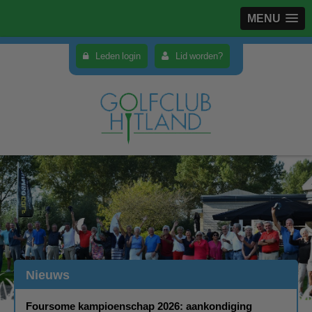
MENU
Leden login
Lid worden?
Nieuws
Foursome kampioenschap 2026: aankondiging