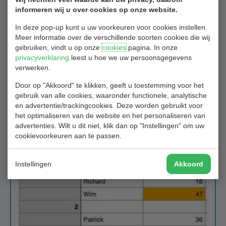
informeren wij u over cookies op onze website.
Mijn flightgenoten vielen ook in de prijzen want Jannie had de
Longest op hole 3 en Stefan had de neary op hole 9. Patrick won
In deze pop-up kunt u uw voorkeuren voor cookies instellen.
de longest op hole 3.
Meer informatie over de verschillende soorten cookies die wij
gebruiken, vindt u op onze
cookies
pagina. In onze
Al met al toch een geslaagde plezierige dag en het was fijn om na
privacyverklaring
leest u hoe we uw persoonsgegevens
afloop met elkaar weer gezellig iets te kunnen drinken al werkte
verwerken.
het weer niet echt mee. Ik kan iedereen aanraden om met een
funwedstrijd in het weekeinde mee te spelen.
Door op "Akkoord" te klikken, geeft u toestemming voor het
gebruik van alle cookies, waaronder functionele, analytische
Sandra van Dongen
en advertentie/trackingcookies. Deze worden gebruikt voor
het optimaliseren van de website en het personaliseren van
De uitslagen, met veel "No returns" en leuke scores:
advertenties. Wilt u dit niet, klik dan op "Instellingen" om uw
cookievoorkeuren aan te passen.
Instellingen
Akkoord