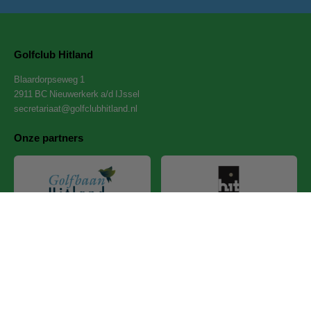
Golfclub Hitland
Blaardorpseweg 1
2911 BC Nieuwerkerk a/d IJssel
secretariaat@golfclubhitland.nl
Onze partners
Privacyverklaring
-
Cookies