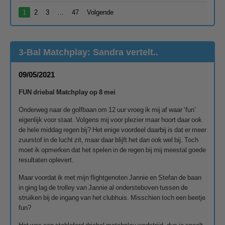
1
2
3
…
47
Volgende
3-Bal Matchplay: Sandra vertelt..
09/05/2021
FUN driebal Matchplay op 8 mei
Onderweg naar de golfbaan om 12 uur vroeg ik mij af waar ‘fun’
eigenlijk voor staat. Volgens mij voor plezier maar hoort daar ook
de hele middag regen bij? Het enige voordeel daarbij is dat er meer
zuurstof in de lucht zit, maar daar blijft het dan ook wel bij. Toch
moet ik opmerken dat het spelen in de regen bij mij meestal goede
resultaten oplevert.
Maar voordat ik met mijn flightgenoten Jannie en Stefan de baan
in ging lag de trolley van Jannie al ondersteboven tussen de
struiken bij de ingang van het clubhuis. Misschien toch een beetje
fun?