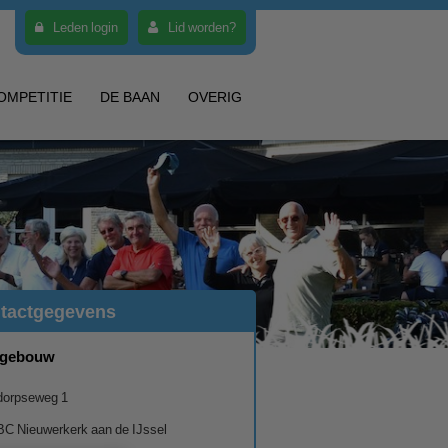
Leden login
Lid worden?
OMPETITIE
DE BAAN
OVERIG
tactgegevens
bgebouw
dorpseweg 1
BC Nieuwerkerk aan de IJssel