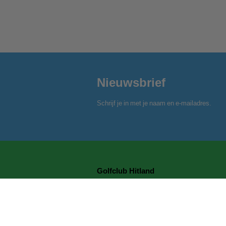
Nieuwsbrief
Schrijf je in met je naam en e-mailadres.
Golfclub Hitland
Blaardorpseweg 1
2911 BC Nieuwerkerk a/d IJssel
secretariaat@golfclubhitland.nl