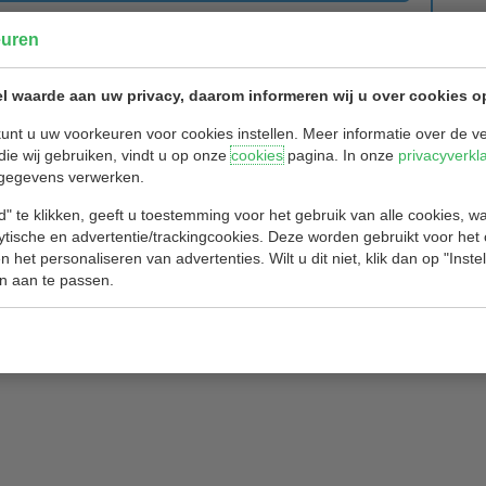
Secr
euren
Secret
l waarde aan uw privacy, daarom informeren wij u over cookies o
Blaar
unt u uw voorkeuren voor cookies instellen. Meer informatie over de ve
2911 
die wij gebruiken, vindt u op onze
cookies
pagina. In onze
privacyverkl
Het se
gegevens verwerken.
bereik
" te klikken, geeft u toestemming voor het gebruik van alle cookies, 
s
lytische en advertentie/trackingcookies. Deze worden gebruikt voor het
 het personaliseren van advertenties. Wilt u dit niet, klik dan op "Inst
n aan te passen.