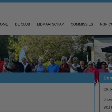
HOME
DE CLUB
LIDMAATSCHAP
COMMISSIES
NGF C
Con
Clu
Blaar
2911 