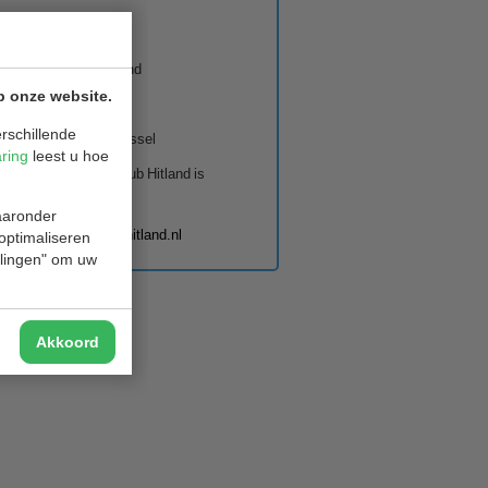
etariaat
ariaat Golfclub Hitland
p onze website.
dorpseweg 1
rschillende
BC Nieuwerkerk ad IJssel
aring
leest u hoe
cretariaat van Golfclub Hitland is
baar per mail:
waaronder
ecretariaat@golfclubhitland.nl
 optimaliseren
ellingen" om uw
Akkoord