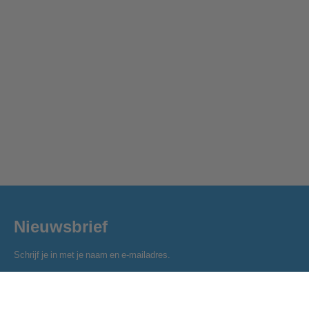
Nieuwsbrief
Schrijf je in met je naam en e-mailadres.
Naam