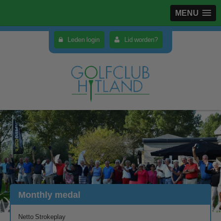
MENU
Leden login
Lid worden?
Monthly medal
Netto Strokeplay