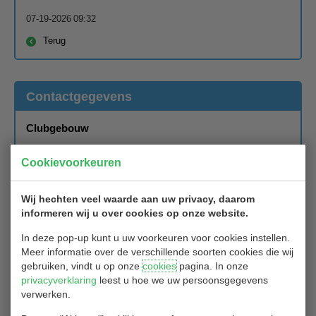
07-19-2026 09:32
Terug
Contactgegevens
Clubgebouw
Blaardorpseweg 1
Cookievoorkeuren
2911 BC Nieuwerkerk aan de IJssel
Wij hechten veel waarde aan uw privacy, daarom
Secretariaat
informeren wij u over cookies op onze website.
In deze pop-up kunt u uw voorkeuren voor cookies instellen.
Secretariaat Golfclub Hitland
Meer informatie over de verschillende soorten cookies die wij
Blaardorpseweg 1
gebruiken, vindt u op onze
cookies
pagina. In onze
privacyverklaring
leest u hoe we uw persoonsgegevens
2911 BC Nieuwerkerk ad IJssel
verwerken.
Het secretariaat van Golfclub Hitland is bereikbaar per mail: